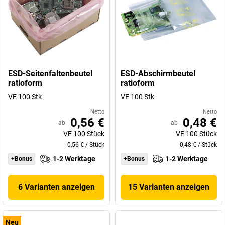
ESD-Seitenfaltenbeutel
ESD-Abschirmbeutel
ratioform
ratioform
VE 100 Stk
VE 100 Stk
Netto
Netto
0,56 €
0,48 €
ab
ab
VE
100
Stück
VE
100
Stück
0,56 €
/
Stück
0,48 €
/
Stück
1-2 Werktage
1-2 Werktage
+Bonus
+Bonus
6 Varianten anzeigen
15 Varianten anzeigen
Neu