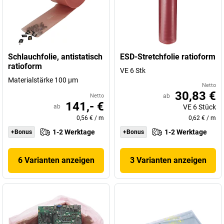
Schlauchfolie, antistatisch
ESD-Stretchfolie ratioform
ratioform
VE 6 Stk
Materialstärke 100 µm
Netto
30,83 €
Netto
ab
141,- €
ab
VE
6
Stück
0,56 €
/
m
0,62 €
/
m
1-2 Werktage
1-2 Werktage
+Bonus
+Bonus
6 Varianten anzeigen
3 Varianten anzeigen