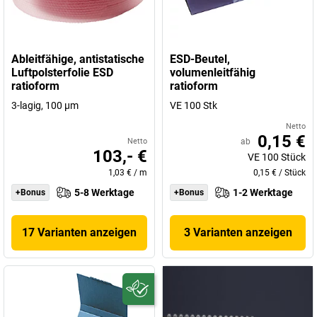
Ableitfähige, antistatische
ESD-Beutel,
Luftpolsterfolie ESD
volumenleitfähig
ratioform
ratioform
3-lagig, 100 µm
VE 100 Stk
Netto
0,15 €
Netto
ab
103,- €
VE
100
Stück
1,03 €
/
m
0,15 €
/
Stück
5-8 Werktage
1-2 Werktage
+Bonus
+Bonus
17 Varianten anzeigen
3 Varianten anzeigen