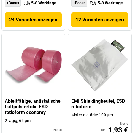
5-8 Werktage
5-8 Werktage
+Bonus
+Bonus
24 Varianten anzeigen
12 Varianten anzeigen
Ableitfähige, antistatische
EMI Shieldingbeutel, ESD
Luftpolsterfolie ESD
ratioform
ratioform economy
Materialstärke 100 µm
2-lagig, 65 µm
Netto
1,93 €
Netto
ab