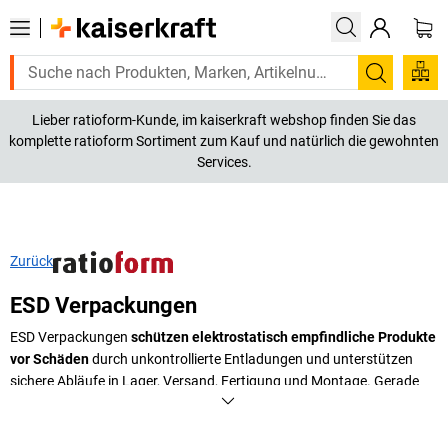
Suchen
Lieber ratioform-Kunde, im kaiserkraft webshop finden Sie das
komplette ratioform Sortiment zum Kauf und natürlich die gewohnten
Services.
Zurück
ESD Verpackungen
ESD Verpackungen
schützen elektrostatisch empfindliche Produkte
vor Schäden
durch unkontrollierte Entladungen und unterstützen
sichere Abläufe in Lager, Versand, Fertigung und Montage. Gerade
elektronische Bauteile, Leiterplatten oder empfindliche Komponenten
können durch statische Aufladung beeinträchtigt werden, ohne dass
der Schaden sofort sichtbar ist. Eine passende antistatische