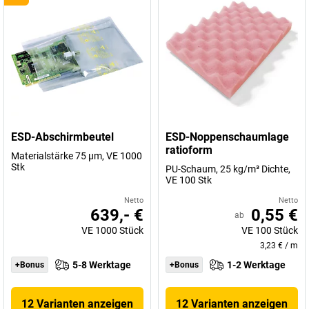
ESD-Abschirmbeutel
ESD-Noppenschaumlage
ratioform
Materialstärke 75 µm, VE 1000
Stk
PU-Schaum, 25 kg/m³ Dichte,
VE 100 Stk
Netto
Netto
639,- €
0,55 €
ab
VE
1000
Stück
VE
100
Stück
3,23 €
/
m
5-8 Werktage
1-2 Werktage
+Bonus
+Bonus
12 Varianten anzeigen
12 Varianten anzeigen