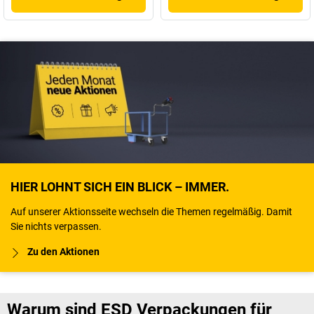
HIER LOHNT SICH EIN BLICK – IMMER.
Auf unserer Aktionsseite wechseln die Themen regelmäßig. Damit
Sie nichts verpassen.
Zu den Aktionen
Warum sind ESD Verpackungen für