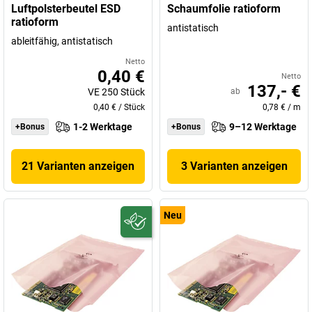
Luftpolsterbeutel ESD
Schaumfolie ratioform
ratioform
antistatisch
ableitfähig, antistatisch
Netto
0,40 €
Netto
137,- €
VE
250
Stück
ab
0,40 €
/
Stück
0,78 €
/
m
1-2 Werktage
9–12 Werktage
+Bonus
+Bonus
21 Varianten anzeigen
3 Varianten anzeigen
Neu