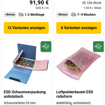
91,90 €
VE
100
Stück
0,92 €
/
m
1,93 €
/
Stück
1-2 Werktage
7–9 Wochen
+Bonus
+Bonus
12 Varianten anzeigen
6 Varianten anzeigen
ESD-Schaumverpackung
Luftpolsterbeutel ESD
antistatisch
ratioform
Schaumstärke 20 mm
ableitfähig, antistatisch,