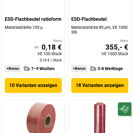
ESD-Flachbeutel ratioform
ESD-Flachbeutel
Materialstärke 100 µ
Materialstärke 80 µm, VE 1000
Stk
Netto
Netto
0,18 €
355,- €
ab
VE
100
Stück
VE
1000
Stück
0,18 €
/
Stück
7–9 Wochen
5-8 Werktage
+Bonus
+Bonus
10 Varianten anzeigen
18 Varianten anzeigen