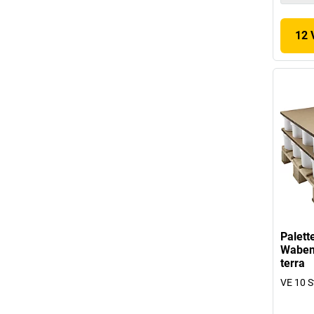
12 
Palett
Wabenp
terra
VE 10 S