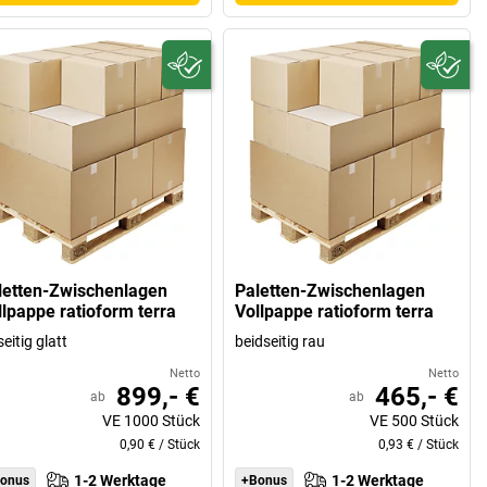
letten-Zwischenlagen
Paletten-Zwischenlagen
llpappe ratioform terra
Vollpappe ratioform terra
seitig glatt
beidseitig rau
Netto
Netto
899,- €
465,- €
ab
ab
VE
1000
Stück
VE
500
Stück
0,90 €
/
Stück
0,93 €
/
Stück
1-2 Werktage
1-2 Werktage
onus
+Bonus