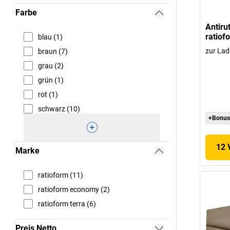
Farbe
Antiru
ratiof
blau (1)
zur La
braun (7)
grau (2)
grün (1)
rot (1)
schwarz (10)
+Bonus
12 
Marke
ratioform (11)
ratioform economy (2)
ratioform terra (6)
Preis Netto