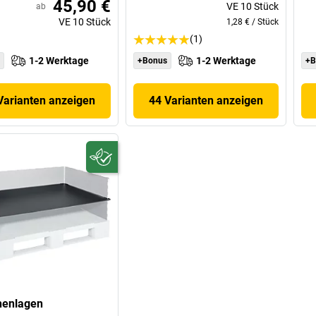
45,90 €
VE
10
Stück
ab
VE
10
Stück
1,28 €
/
Stück
(1)
1-2 Werktage
1-2 Werktage
+Bonus
+B
Varianten anzeigen
44 Varianten anzeigen
henlagen