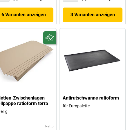
6 Varianten anzeigen
3 Varianten anzeigen
letten-Zwischenlagen
Antirutschwanne ratioform
llpappe ratioform terra
für Europalette
ellig
Netto