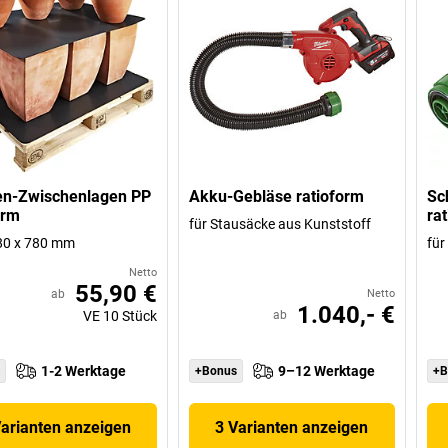
en-Zwischenlagen PP
Akku-Gebläse ratioform
Sc
orm
ra
für Stausäcke aus Kunststoff
80 x 780 mm
für
Netto
55,90 €
ab
Netto
1.040,- €
VE
10
Stück
ab
1-2 Werktage
9–12 Werktage
+Bonus
+B
Varianten anzeigen
3 Varianten anzeigen