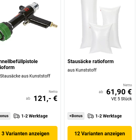
hnellbefüllpistole
Stausäcke ratioform
tioform
aus Kunststoff
 Stausäcke aus Kunststoff
Netto
61,90 €
Netto
ab
121,- €
ab
VE
5
Stück
1-2 Werktage
1-2 Werktage
onus
+Bonus
3 Varianten anzeigen
12 Varianten anzeigen