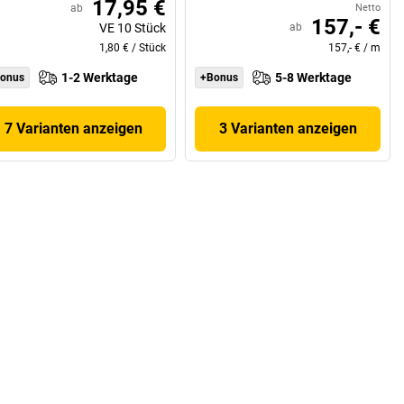
17,95 €
ab
Netto
157,- €
VE
10
Stück
ab
1,80 €
/
Stück
157,- €
/
m
1-2 Werktage
5-8 Werktage
onus
+Bonus
7 Varianten anzeigen
3 Varianten anzeigen