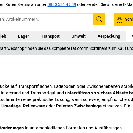
er! Rufen Sie uns an unter
0800 531 49 49
oder senden Sie uns eine E-Mai
Schn
Suchen
rieb
Lager
Transport
Umwelt
Verpackung
kraft webshop finden Sie das komplette ratioform Sortiment zum Kauf und
ücke auf Transportflächen, Ladeböden oder Zwischenebenen stabiler
Untergrund und Transportgut und
unterstützen so sichere Abläufe 
utschmatten eine praktische Lösung, wenn schwere, empfindliche od
 Unterlage
,
Rollenware
oder
Paletten Zwischenlage
einsetzen. Für 
nforderungen
in unterschiedlichen Formaten und Ausführungen.