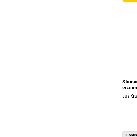
Stausä
econo
aus Kra
+Bonus