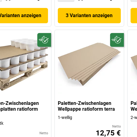
Varianten anzeigen
3 Varianten anzeigen
en-Zwischenlagen
Paletten-Zwischenlagen
Pa
latten ratioform
Wellpappe ratioform terra
We
1-wellig
2-w
tk
Netto
12,75 €
Netto