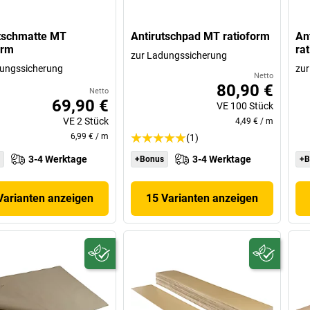
tschmatte MT
Antirutschpad MT ratioform
An
orm
ra
zur Ladungssicherung
dungssicherung
zur
Netto
80,90 €
Netto
69,90 €
VE
100
Stück
VE
2
Stück
4,49 €
/
m
6,99 €
/
m
(1)
3-4 Werktage
3-4 Werktage
+Bonus
+B
Varianten anzeigen
15 Varianten anzeigen