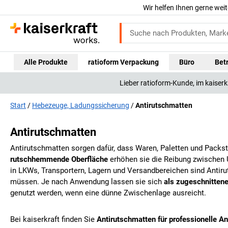
Wir helfen Ihnen gerne weit
Alle Produkte
ratioform Verpackung
Büro
Bet
Lieber ratioform-Kunde, im kaiser
Start
Hebezeuge, Ladungssicherung
Antirutschmatten
Antirutschmatten
Antirutschmatten sorgen dafür, dass Waren, Paletten und Packst
rutschhemmende Oberfläche
erhöhen sie die Reibung zwischen 
in LKWs, Transportern, Lagern und Versandbereichen sind Antir
müssen. Je nach Anwendung lassen sie sich
als zugeschnittene
genutzt werden, wenn eine dünne Zwischenlage ausreicht.
Bei
kaiserkraft
finden Sie
Antirutschmatten für professionelle A