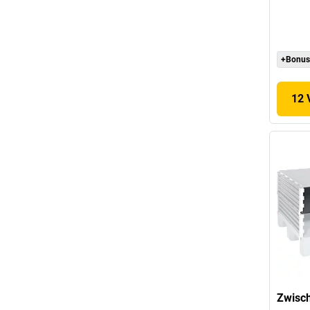
+Bonus
12 
Zwisc