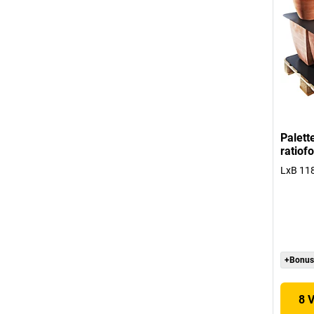
Palett
ratiof
LxB 11
+Bonus
8 