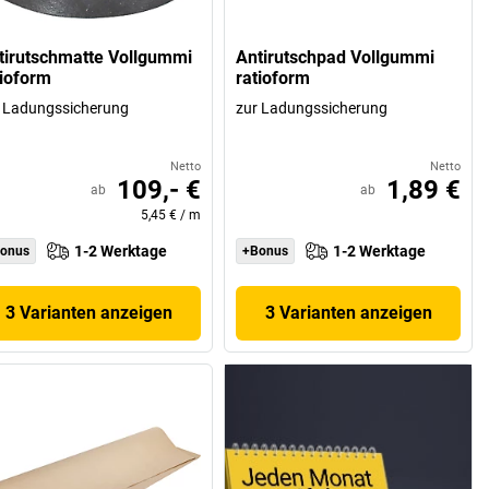
tirutschmatte Vollgummi
Antirutschpad Vollgummi
tioform
ratioform
 Ladungssicherung
zur Ladungssicherung
Netto
Netto
109,- €
1,89 €
ab
ab
5,45 €
/
m
1-2 Werktage
1-2 Werktage
onus
+Bonus
3 Varianten anzeigen
3 Varianten anzeigen