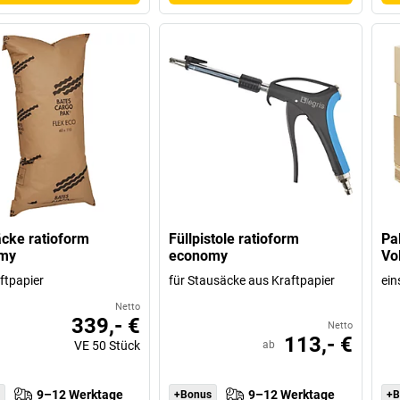
cke ratioform
Füllpistole ratioform
Pa
my
economy
Vo
ftpapier
für Stausäcke aus Kraftpapier
ein
Netto
339,- €
Netto
113,- €
VE
50
Stück
ab
9–12 Werktage
9–12 Werktage
+Bonus
+B