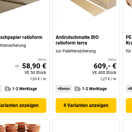
tschpapier ratioform
Antirutschmatte BIO
PE
ratioform terra
Kr
ettensicherung
zur Palettensicherung
für
Netto
Netto
58,90 €
609,- €
ab
VE
50
Stück
VE
400
Stück
1,03 €
/
m
1,27 €
/
m
1-2 Werktage
1-2 Werktage
+Bonus
+B
Varianten anzeigen
4 Varianten anzeigen