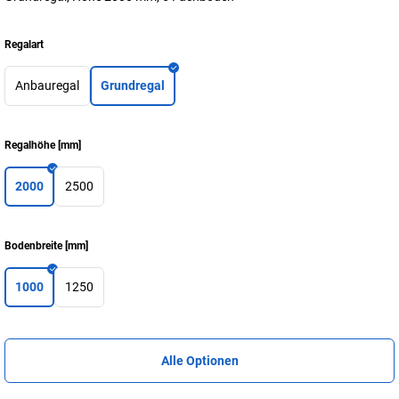
Regalart
Anbauregal
Grundregal
Regalhöhe
[
mm
]
2000
2500
Bodenbreite
[
mm
]
1000
1250
Alle Optionen