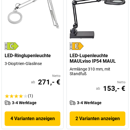
LED-Ringlupenleuchte
LED-Lupenleuchte
MAULviso IP54 MAUL
3-Dioptrien-Glaslinse
Armlänge 310 mm, mit
Standfuß
Netto
271,- €
ab
Netto
153,- €
ab
(1)
3-4 Werktage
3-4 Werktage
4 Varianten anzeigen
2 Varianten anzeigen