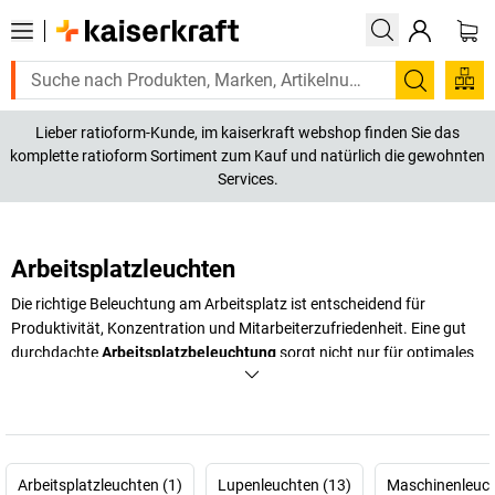
Suchen
Lieber ratioform-Kunde, im kaiserkraft webshop finden Sie das
komplette ratioform Sortiment zum Kauf und natürlich die gewohnten
Services.
Arbeitsplatzleuchten
Die richtige Beleuchtung am Arbeitsplatz ist entscheidend für
Produktivität, Konzentration und Mitarbeiterzufriedenheit. Eine gut
durchdachte
Arbeitsplatzbeleuchtung
sorgt nicht nur für optimales
Sehen, sondern kann auch Ermüdung reduzieren und somit die
Wettbewerbsfähigkeit Ihres Unternehmens steigern.
Arbeitsplatzleuchten kommen in Büros, Werkstätten und industriellen
Umgebungen zum Einsatz – von der klassischen LED-Lupenleuchte
bis zur spezialisierten Maschinenleuchte für präzise Arbeitsvorgänge.
Arbeitsplatzleuchten (1)
Lupenleuchten (13)
Maschinenleuch