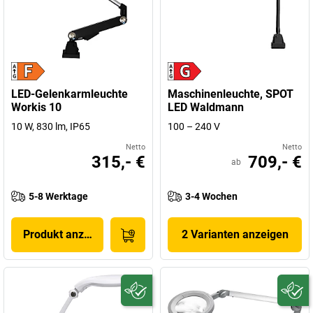
LED-Gelenkarmleuchte
Maschinenleuchte, SPOT
Workis 10
LED Waldmann
10 W, 830 lm, IP65
100 – 240 V
Netto
Netto
315,- €
709,- €
ab
5-8 Werktage
3-4 Wochen
Produkt anzeigen
2 Varianten anzeigen