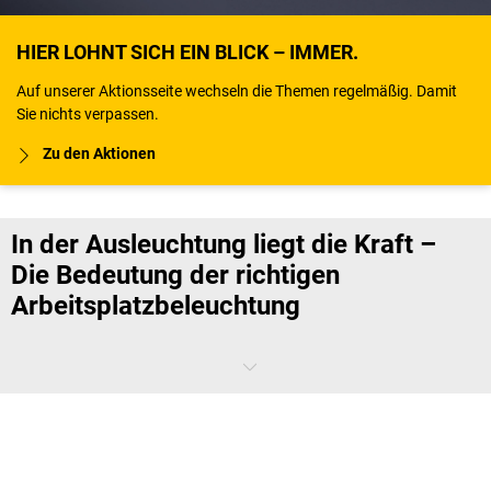
HIER LOHNT SICH EIN BLICK – IMMER.
Auf unserer Aktionsseite wechseln die Themen regelmäßig. Damit
Sie nichts verpassen.
Zu den Aktionen
In der Ausleuchtung liegt die Kraft –
Die Bedeutung der richtigen
Arbeitsplatzbeleuchtung
Arbeitsplatzleuchten sind nicht nur für Schreibtische relevant,
sondern spielen auch in der Fertigung, Montage und
Werkstatt
eine
zentrale Rolle. Mit unseren
Systemlampen, Lupenleuchten
und
Punktleuchten
können Sie für eine optimale Ausleuchtung Ihrer
Arbeitsplätze sorgen.