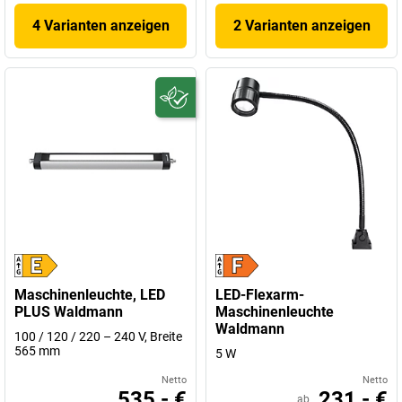
4 Varianten anzeigen
2 Varianten anzeigen
Maschinenleuchte, LED
LED-Flexarm-
PLUS Waldmann
Maschinenleuchte
Waldmann
100 / 120 / 220 – 240 V, Breite
565 mm
5 W
Netto
Netto
535,- €
231,- €
ab