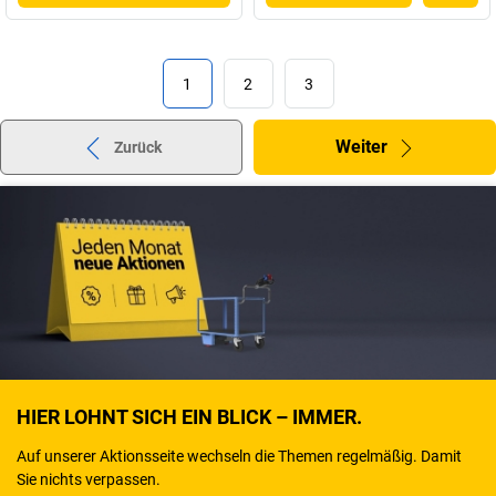
1
2
3
Weiter
Zurück
HIER LOHNT SICH EIN BLICK – IMMER.
Auf unserer Aktionsseite wechseln die Themen regelmäßig. Damit
Sie nichts verpassen.