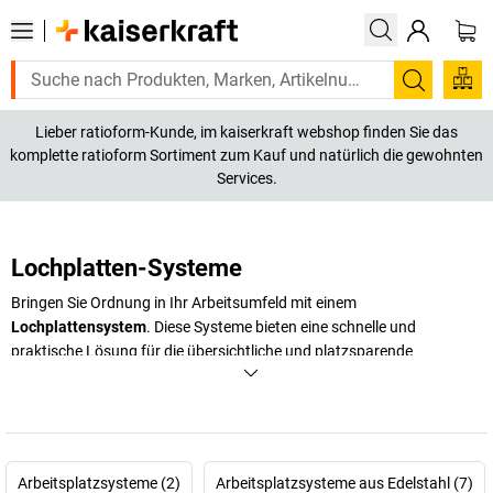
Suchen
Lieber ratioform-Kunde, im kaiserkraft webshop finden Sie das
komplette ratioform Sortiment zum Kauf und natürlich die gewohnten
Services.
Lochplatten-Systeme
Bringen Sie Ordnung in Ihr Arbeitsumfeld mit einem
Lochplattensystem
. Diese Systeme bieten eine schnelle und
praktische Lösung für die übersichtliche und platzsparende
Aufbewahrung von Werkzeugen, Arbeitsmaterialien und Kleinteilen.
Mit einer Lochplatte für Werkzeug schaffen Sie Struktur und steigern
gleichzeitig die Effizienz am Arbeitsplatz.
+
Mehr anzeigen
Arbeitsplatzsysteme (2)
Arbeitsplatzsysteme aus Edelstahl (7)