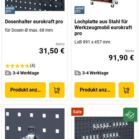
Dosenhalter eurokraft pro
Lochplatte aus Stahl für
Werkzeugmobil eurokraft
für Dosen-Ø max. 68 mm
pro
LxB 991 x 457 mm
Netto
31,50 €
Netto
91,90 €
(4)
3-4 Werktage
3-4 Werktage
Produkt anzeigen
Produkt anzeigen
Sale