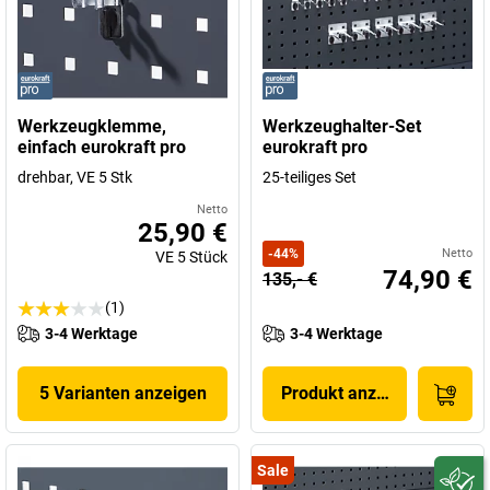
Werkzeugklemme,
Werkzeughalter-Set
einfach eurokraft pro
eurokraft pro
drehbar, VE 5 Stk
25-teiliges Set
Netto
25,90 €
-
44
%
Netto
VE
5
Stück
74,90 €
135,- €
(1)
3-4 Werktage
3-4 Werktage
5 Varianten anzeigen
Produkt anzeigen
Sale