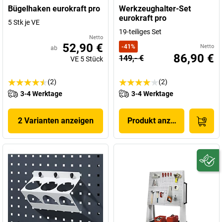
Bügelhaken eurokraft pro
Werkzeughalter-Set
eurokraft pro
5 Stk je VE
19-teiliges Set
Netto
52,90 €
-
41
%
Netto
ab
86,90 €
149,- €
VE
5
Stück
(2)
(2)
3-4 Werktage
3-4 Werktage
2 Varianten anzeigen
Produkt anzeigen