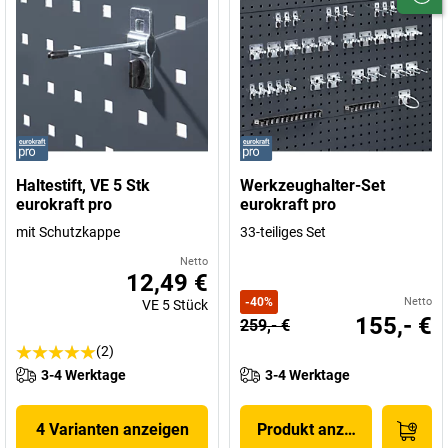
Haltestift, VE 5 Stk
Werkzeughalter-Set
eurokraft pro
eurokraft pro
mit Schutzkappe
33-teiliges Set
Netto
12,49 €
-
40
%
Netto
VE
5
Stück
155,- €
259,- €
(2)
3-4 Werktage
3-4 Werktage
4 Varianten anzeigen
Produkt anzeigen