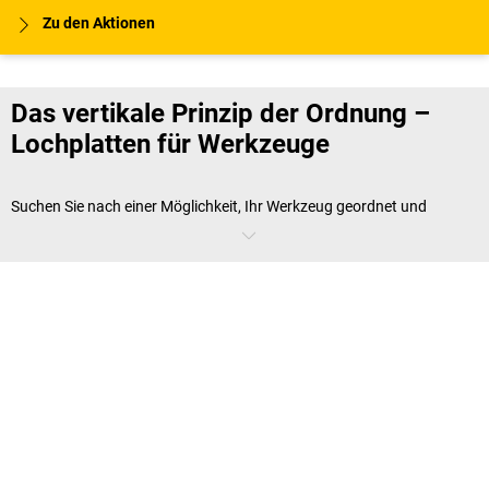
Zu den Aktionen
Das vertikale Prinzip der Ordnung –
Lochplatten für Werkzeuge
Suchen Sie nach einer Möglichkeit, Ihr Werkzeug geordnet und
griffbereit zu lagern?
Lochplattensysteme
sind die ideale Lösung für
Werkstatt, Handel und Industrie
. Diese robusten, pulverbeschichteten
Stahlblechplatten mit präzisem Lochraster bieten vielfältige
Möglichkeiten zur Fixierung Ihrer Arbeitsutensilien.
Ob Quadrat- oder Rundlöcher, eine Vielzahl an
Lochplatten Zubehör
wie Halterungen und Behälter sorgt dafür, dass Werkzeuge
übersichtlich und leicht zugänglich aufbewahrt werden. Das
Ergebnis: Ein effizienter Arbeitsablauf und eine gesteigerte
Produktivität Ihrer Mitarbeiter.