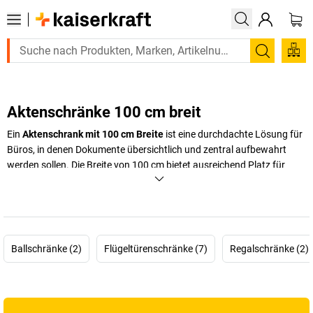
Suchen
Aktenschränke 100 cm breit
Ein
Aktenschrank mit 100 cm Breite
ist eine durchdachte Lösung für
Büros, in denen Dokumente übersichtlich und zentral aufbewahrt
werden sollen. Die Breite von 100 cm bietet ausreichend Platz für
Ordner, Akten und Unterlagen, ohne dabei zu viel Raum einzunehmen.
Damit eignet sich dieser Aktenschrank sowohl für klassische Büros
als auch für Homeoffices oder Verwaltungsbereiche, in denen
Ordnung ein fester Bestandteil des Arbeitsalltags ist.
Ballschränke (2)
Flügeltürenschränke (7)
Regalschränke (2)
Durch seine klar definierte Größe lässt sich ein
100 cm breiter
Aktenschrank
gezielt in
bestehende Bürostrukturen integrieren
. Er
unterstützt eine strukturierte Ablage und sorgt dafür, dass wichtige
Dokumente jederzeit schnell zugänglich bleiben. Auch Varianten wie