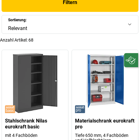
Filtern
ein
abschließbarer Aktenschrank mit 100 cm Breite
bieten
zusätzliche Sicherheit für sensible Unterlagen und tragen dazu bei,
Übersicht und Schutz sinnvoll miteinander zu verbinden.
Sortierung:
Relevant
+
Mehr anzeigen
Anzahl Artikel:
68
Stahlschrank Nilas
Materialschrank eurokraft
eurokraft basic
pro
mit 4 Fachböden
Tiefe 650 mm, 4 Fachböden