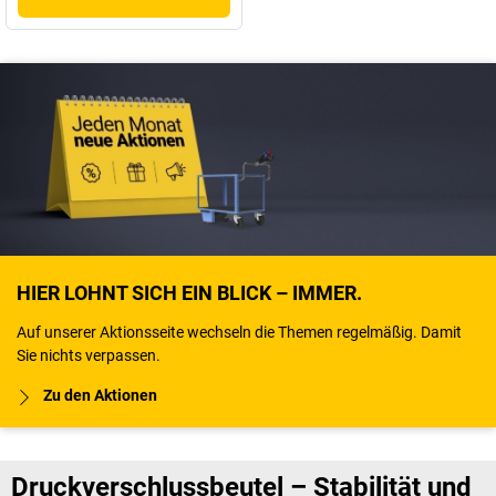
HIER LOHNT SICH EIN BLICK – IMMER.
Auf unserer Aktionsseite wechseln die Themen regelmäßig. Damit
Sie nichts verpassen.
Zu den Aktionen
Druckverschlussbeutel – Stabilität und