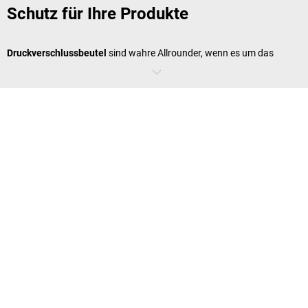
Schutz für Ihre Produkte
Druckverschlussbeutel
sind wahre Allrounder, wenn es um das
Sortieren, Schützen und Verpacken von Produkten geht. Dank der
praktischen Verschlussleiste lassen sich die Plastikbeutel mit
Verschluss schnell und einfach öffnen und schließen, was sie ideal für
die Aufbewahrung, Lagerung und den Versand von Klein- und
Ersatzteilen sowie Textilien und Lebensmitteln macht. Mit einer
Materialstärke von bis zu 100 µm bieten die Beutel sogar für spitze
oder schwere Produkte einen zuverlässigen Schutz. Sie haben die
Wahl zwischen transparenten, blickdichten oder speziellen ESD-
Druckverschlussbeuteln für empfindliche Elektronik.
Verschiedene Verschlussbeutel aus
Plastik für unterschiedliche
Einsatzzwecke