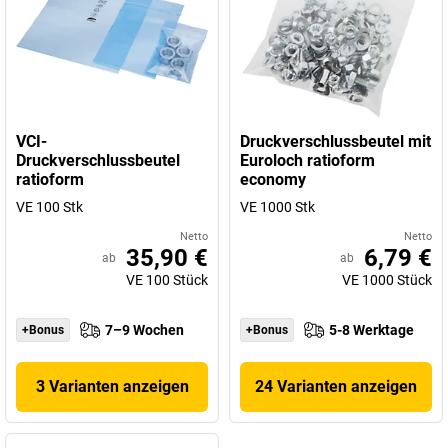
VCI-
Druckverschlussbeutel mit
Druckverschlussbeutel
Euroloch ratioform
ratioform
economy
VE 100 Stk
VE 1000 Stk
Netto
Netto
35,90 €
6,79 €
ab
ab
VE
100
Stück
VE
1000
Stück
7–9 Wochen
5-8 Werktage
+Bonus
+Bonus
3 Varianten anzeigen
24 Varianten anzeigen