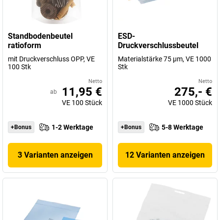
Standbodenbeutel
ESD-
ratioform
Druckverschlussbeutel
mit Druckverschluss OPP, VE
Materialstärke 75 µm, VE 1000
100 Stk
Stk
Netto
Netto
11,95 €
275,- €
ab
VE
100
Stück
VE
1000
Stück
1-2 Werktage
5-8 Werktage
+Bonus
+Bonus
3 Varianten anzeigen
12 Varianten anzeigen