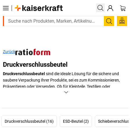
Suchen
Zurück
Druckverschlussbeutel
Druckverschlussbeutel
sind die ideale Lösung für die sichere und
saubere Verpackung Ihrer Produkte, sei es zum Kommissionieren,
Präsentieren oder Versenden. Ob für Kleinteile, Textilien oder
Lebensmittel – mit den Plastikbeuteln mit Druckverschluss haben Sie
eine vielseitige Verpackungslösung, die Ihren individuellen
Anforderungen gerecht wird. Jetzt Druckverschlussbeutel kaufen
und von einer einfachen, wiederverwendbaren
Verpackungsmöglichkeit profitieren!
Druckverschlussbeutel (16)
ESD-Beutel (2)
Schiebeverschluss
+
Mehr anzeigen