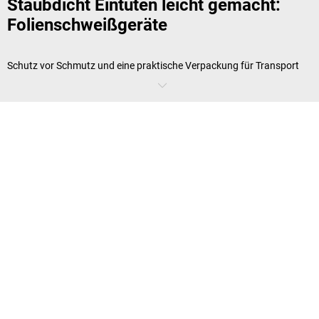
Staubdicht Eintüten leicht gemacht:
Folienschweißgeräte
Schutz vor Schmutz und eine praktische Verpackung für Transport
und Lagerung – Folienbeutel sind ideal zur Aufbewahrung wichtiger
Kleinigkeiten. Der Clou: Mit den
Folienschweißgeräten
von
kaiserkraft
fertigen Sie maßgeschneiderte Klarsichtbeutel in
unterschiedlichen Größen und Stärken ganz nach Ihrem Bedarf. So
funktioniert's: Schlauchfolien in verschiedenen Breiten und Stärken
werden durch einfaches Herabdrücken des Abschneiders gleichzeitig
gekappt und verschweißt. Klappe zu – fertig!
Folienschweißgeräte für kleine Serien
und industrielle Produktion
In welchem Umfang möchten Sie Folienbeutel herstellen, und wie
finden Sie das passende Modell? Im Sortiment von
kaiserkraft