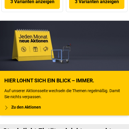
3 Varianten anzeigen
3 Varianten anzeigen
HIER LOHNT SICH EIN BLICK – IMMER.
Auf unserer Aktionsseite wechseln die Themen regelmäßig. Damit
Sie nichts verpassen.
Zu den Aktionen