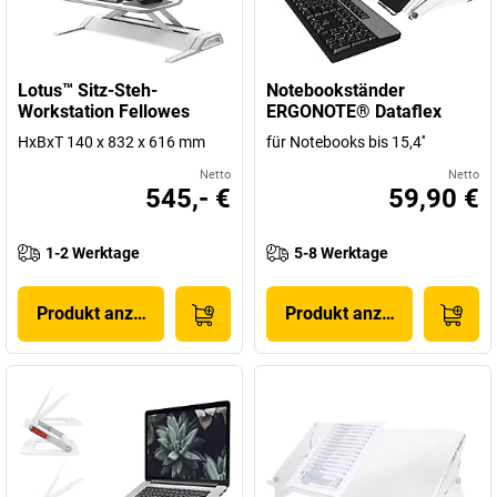
Lotus™ Sitz-Steh-
Notebookständer
Workstation Fellowes
ERGONOTE® Dataflex
HxBxT 140 x 832 x 616 mm
für Notebooks bis 15,4''
Netto
Netto
545,- €
59,90 €
1-2 Werktage
5-8 Werktage
Produkt anzeigen
Produkt anzeigen