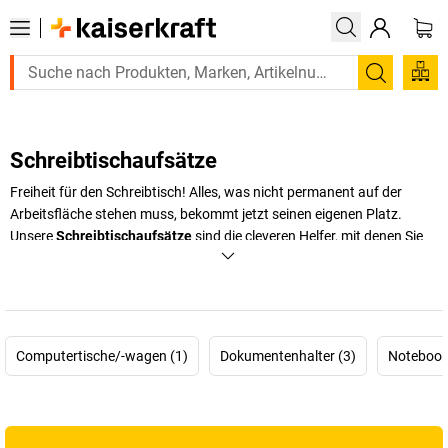
Suchen
Schreibtischaufsätze
Freiheit für den Schreibtisch! Alles, was nicht permanent auf der
Arbeitsfläche stehen muss, bekommt jetzt seinen eigenen Platz.
Unsere
Schreibtischaufsätze
sind die cleveren Helfer, mit denen Sie
Telefon, Monitor, Notebook oder Dokumente optimal organisieren. Ob
Monitorarm, Tablet-Halterung, Telefonschwenkarm oder
Dokumentenhalter – mit einem Schreibtischaufsatz bringen Sie
Struktur an den Arbeitsplatz und gewinnen wertvollen Raum für
produktives Arbeiten. Damit schaffen Sie Platz für das, was wirklich
Computertische/-wagen (1)
Dokumentenhalter (3)
Notebook
zählt: Ihre Leistung. Die Schreibtischbefreier sorgen für Übersicht und
verwandeln Ihren Arbeitsplatz in eine effiziente Kommandozentrale.
Steigern Sie Ihre Produktivität durch eine durchdachte
Arbeitsplatzorganisation – effizient, ergonomisch, flexibel.