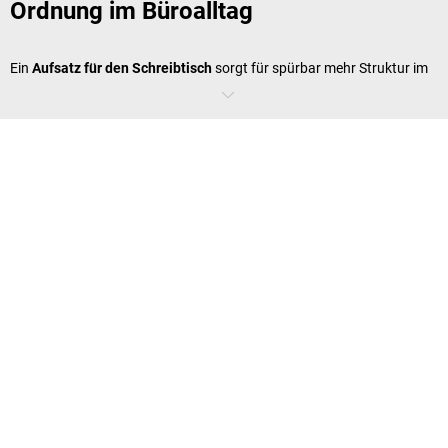
Ordnung im Büroalltag
Ein
Aufsatz für den Schreibtisch
sorgt für spürbar mehr Struktur im
Büro. Besonders in hektischen Arbeitsphasen ist es entscheidend,
dass Sie Ihre Arbeitsmittel jederzeit griffbereit haben, ohne dass Ihr
Schreibtisch
überquillt. Mit Monitorarmen, Tischhaltern und
Schwenkarmen positionieren Sie Ihre Geräte ergonomisch optimal.
Die Arbeitsfläche bleibt frei für das Wesentliche. Der Aufsatz für
Schreibtisch ist die platzsparende Lösung für Unternehmen, die
Effizienz und Ordnung großschreiben.
Sitz-Steh-Workstation als
ergonomische Arbeitsplatzlösung
Eine
Sitz-Steh-Workstation
bringt Bewegung in den Arbeitsalltag.
Durch den Wechsel zwischen Sitzen und Stehen fördern Sie Ihre
Gesundheit und steigern gleichzeitig Ihre Leistungsfähigkeit.