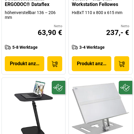
ERGODOC® Dataflex
Workstation Fellowes
höhenverstellbar 136 – 206
HxBxT 110 x 800 x 615 mm
mm
Netto
Netto
63,90 €
237,- €
5-8 Werktage
3-4 Werktage
Produkt anzeigen
Produkt anzeigen