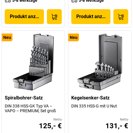
5-8 Werktage
5-8 Werktage
Produkt anzeigen
Produkt anzeigen
Neu
Neu
Spiralbohrer-Satz
Kegelsenker-Satz
DIN 338 HSS-GK Typ VA –
DIN 335 HSS-G mit U Nut
VAPO – PREMIUM, Set groß
Netto
Netto
125,- €
131,- €