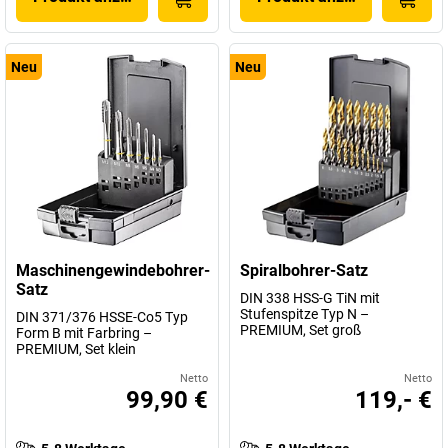
Neu
Neu
Maschinengewindebohrer-
Spiralbohrer-Satz
Satz
DIN 338 HSS-G TiN mit
Stufenspitze Typ N –
DIN 371/376 HSSE-Co5 Typ
PREMIUM, Set groß
Form B mit Farbring –
PREMIUM, Set klein
Netto
Netto
99,90 €
119,- €