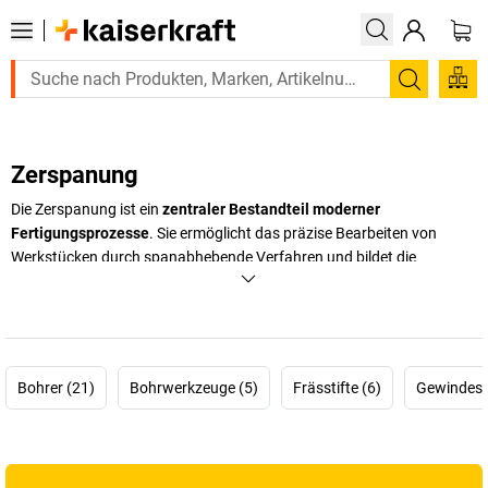
Suchen
Zerspanung
Die Zerspanung ist ein
zentraler Bestandteil moderner
Fertigungsprozesse
. Sie ermöglicht das präzise Bearbeiten von
Werkstücken durch spanabhebende Verfahren und bildet die
Grundlage für passgenaue Bauteile
in Industrie, Handwerk und
technischer Produktion. Ob in der Einzelanfertigung oder
Serienfertigung: Zuverlässige Werkzeuge und abgestimmte Prozesse
sorgen für exakte Ergebnisse und reproduzierbare Qualität.
Bohrer (21)
Bohrwerkzeuge (5)
Frässtifte (6)
Gewindesc
Im Bereich der Zerspanungstechnik kommt es auf Genauigkeit,
Prozesssicherheit und Wirtschaftlichkeit an.
Hochwertige
Werkzeuge unterstützen effiziente Bearbeitungsschritte
und
tragen dazu bei, Material optimal zu nutzen. Dabei spielt nicht nur die