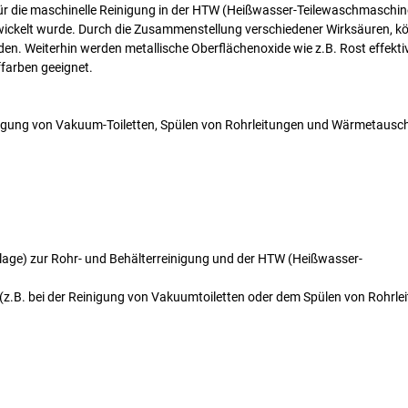
ll für die maschinelle Reinigung in der HTW (Heißwasser-Teilewaschmaschi
ickelt wurde. Durch die Zusammenstellung verschiedener Wirksäuren, k
n. Weiterhin werden metallische Oberflächenoxide wie z.B. Rost effektiv
farben geeignet.
inigung von Vakuum-Toiletten, Spülen von Rohrleitungen und Wärmetausc
lage) zur Rohr- und Behälterreinigung und der HTW (Heißwasser-
 (z.B. bei der Reinigung von Vakuumtoiletten oder dem Spülen von Rohrle