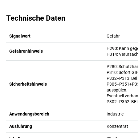
Technische Daten
Signalwort
Gefahr
H290: Kann gege
Gefahrenhinweis
H314: Verursac
P280: Schutzha
P310: Sofort G
P332+P313: Bei 
Sicherheitshinweis
P305+P351+P338
ausspülen.
Eventuell vorhan
P302+P352: BEI
Anwendungsbereich
Industrie
Ausführung
Konzentrat