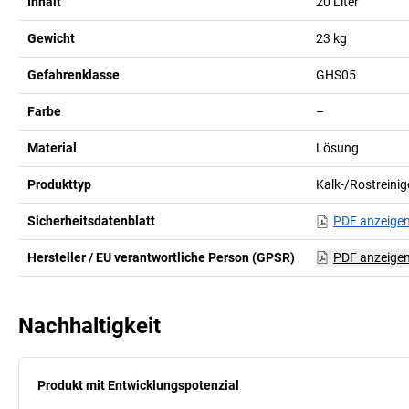
Inhalt
20
Liter
Gewicht
23
kg
Gefahrenklasse
GHS05
Farbe
–
Material
Lösung
Produkttyp
Kalk-/Rostreinig
Sicherheitsdatenblatt
PDF anzeige
Hersteller / EU verantwortliche Person (GPSR)
PDF anzeige
Nachhaltigkeit
Produkt mit Entwicklungspotenzial