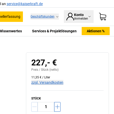
l an
service@kaiserkraft.de
Konto
ellerfassung
Geschäftskunden
Anmelden
Wissenwertes
Services & Projektlösungen
Aktionen %
227,- €
Preis /
Stück
(netto)
11,35 €
/
Liter
zzgl. Versandkosten
STÜCK