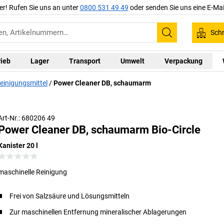
er! Rufen Sie uns an unter
0800 531 49 49
oder senden Sie uns eine E-Mai
Schn
Suchen
rieb
Lager
Transport
Umwelt
Verpackung
reinigungsmittel
Power Cleaner DB, schaumarm
Art-Nr.: 680206 49
Power Cleaner DB, schaumarm Bio-Circle
Kanister 20 l
maschinelle Reinigung
Frei von Salzsäure und Lösungsmitteln
Zur maschinellen Entfernung mineralischer Ablagerungen