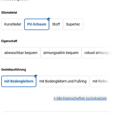
Sitzmaterial
Kunstleder
PU-Schaum
Stoff
Supertec
Eigenschaft
abwaschbar bequem
atmungsaktiv bequem
robust atmungsak
Gestellausführung
mit Bodengleitern
mit Bodengleitern und Fußring
mit Rollen
×
Alle Eigenschaften zurücksetzen