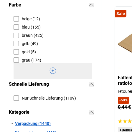
Farbe
Sale
beige (12)
blau (155)
braun (425)
gelb (49)
gold (5)
grau (174)
Falten
ratiof
Schnelle Lieferung
retoure
Nur Schnelle Lieferung (1109)
-
50
%
0,44 €
Kategorie
Verpackung (1440)
+Bonus