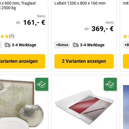
 x 600 mm, Traglast
LxBxH 1200 x 800 x 160 mm
mit
h 2500 kg
Netto
161,- €
ab
Netto
369,- €
ab
(1)
3-4 Werktage
3-4 Werktage
+Bonus
+B
Varianten anzeigen
2 Varianten anzeigen