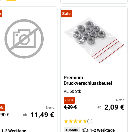
e
Sale
Premium
Druckverschlussbeutel
VE 50 Stk
-
51
%
Netto
2,09 €
4,29 €
ab
9
%
Netto
11,49 €
,90 €
ab
(1)
1-2 Werktage
+Bonus
1-2 Werktage