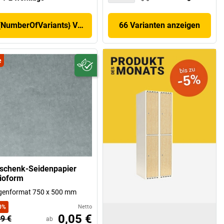
{NumberOfVariants} Varianten anzeigen
66 Varianten anzeigen
e
schenk-Seidenpapier
tioform
genformat 750 x 500 mm
0
%
Netto
0,05 €
09 €
ab