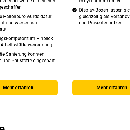
enzbedarf wurde ein eigener
Recyclingmaterialien
eschaffen
Display-Boxen lassen si
te Hallenbüro wurde dafür
gleichzeitig als Versand
ut und wieder neu
und Präsenter nutzen
aut
ngskompetenz im Hinblick
 Arbeitsstättenverordnung
die Sanierung konnten
n und Baustoffe eingespart
Mehr erfahren
Mehr erfahren
e.