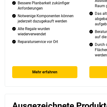
Assist
Bessere Planbarkeit zukünfiger
Raum g
Anforderungen
Das al
Notwenige Komponenten können
abgeba
jederzeit dazugekauft werden
aufgeb
Alte Regale wurden
Beratu
wiederverwendet
auf die
Reparaturservice vor Ort
Durch 
Fläche
werden
Mehr erfahren
Ausgezeichnete Produkt