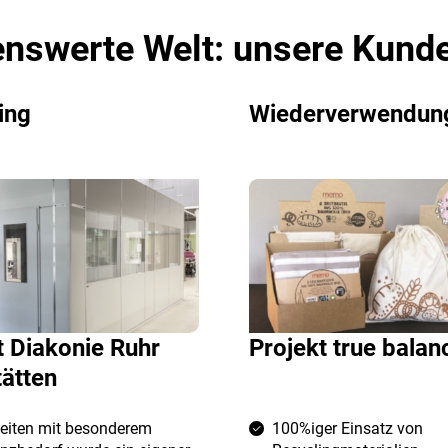
nswerte Welt: unsere Kund
ing
Wiederverwendun
t Diakonie Ruhr
Projekt true balan
ätten
beiten mit besonderem
100%iger Einsatz von