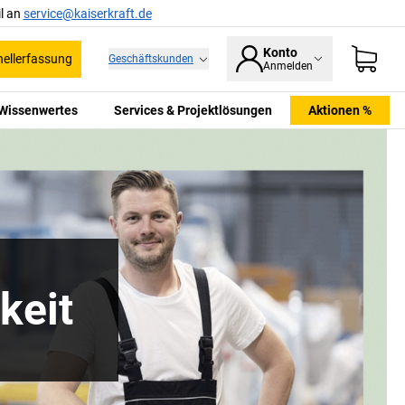
l an
service@kaiserkraft.de
Konto
ellerfassung
Geschäftskunden
Anmelden
Wissenwertes
Services & Projektlösungen
Aktionen %
keit