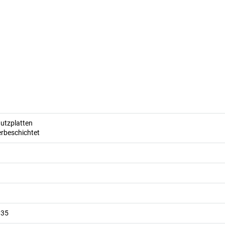
utzplatten
erbeschichtet
035