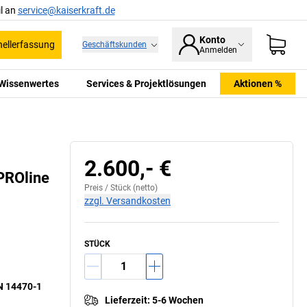
l an
service@kaiserkraft.de
Konto
ellerfassung
Geschäftskunden
Anmelden
Wissenwertes
Services & Projektlösungen
Aktionen %
2.600,- €
PROline
Preis /
Stück
(netto)
zzgl. Versandkosten
STÜCK
N 14470-1
Lieferzeit
:
5-6 Wochen