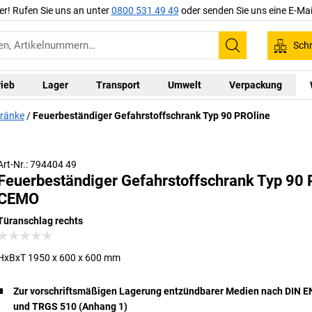
er! Rufen Sie uns an unter
0800 531 49 49
oder senden Sie uns eine E-Mai
Schn
Suchen
rieb
Lager
Transport
Umwelt
Verpackung
hränke
Feuerbeständiger Gefahrstoffschrank Typ 90 PROline
Art-Nr.: 794404 49
Feuerbeständiger Gefahrstoffschrank Typ 90 
CEMO
Türanschlag rechts
HxBxT 1950 x 600 x 600 mm
Zur vorschriftsmäßigen Lagerung entzündbarer Medien nach DIN E
und TRGS 510 (Anhang 1)