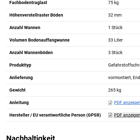
Fachbodentraglast
75
kg
Höhenverstellraster Böden
32
mm
Anzahl Wannen
1
Stück
Volumen Bodenauffangwanne
33
Liter
Anzahl Wannenböden
3
Stück
Produkttyp
Gefahrstoffschr
Anlieferung
vormontiert, En
Gewicht
265
kg
Anleitung
PDF anzeige
Hersteller / EU verantwortliche Person (GPSR)
PDF anzeige
Nachhaltigkeit