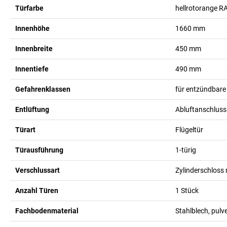
Türfarbe
hellrotorange R
Innenhöhe
1660
mm
Innenbreite
450
mm
Innentiefe
490
mm
Gefahrenklassen
für entzündbare
Entlüftung
Abluftanschluss
Türart
Flügeltür
Türausführung
1-türig
Verschlussart
Zylinderschloss 
Anzahl Türen
1
Stück
Fachbodenmaterial
Stahlblech, pulv