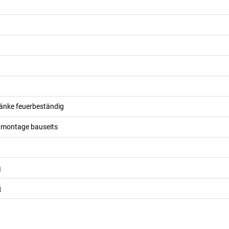
änke feuerbeständig
dmontage bauseits
n
n