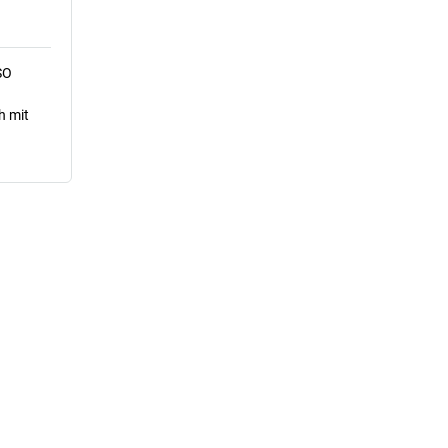
SO
h mit