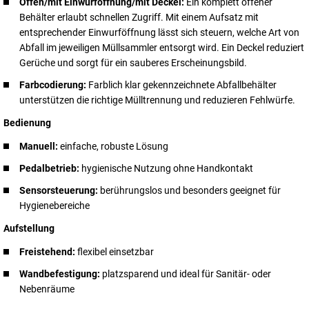
Offen/mit Einwurföffnung/mit Deckel:
Ein komplett offener
Behälter erlaubt schnellen Zugriff. Mit einem Aufsatz mit
entsprechender Einwurföffnung lässt sich steuern, welche Art von
Abfall im jeweiligen Müllsammler entsorgt wird. Ein Deckel reduziert
Gerüche und sorgt für ein sauberes Erscheinungsbild.
Farbcodierung:
Farblich klar gekennzeichnete Abfallbehälter
unterstützen die richtige Mülltrennung und reduzieren Fehlwürfe.
Bedienung
Manuell:
einfache, robuste Lösung
Pedalbetrieb:
hygienische Nutzung ohne Handkontakt
Sensorsteuerung:
berührungslos und besonders geeignet für
Hygienebereiche
Aufstellung
Freistehend:
flexibel einsetzbar
Wandbefestigung:
platzsparend und ideal für Sanitär- oder
Nebenräume