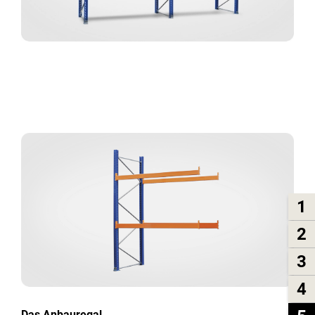
1
2
3
4
Das Anbauregal.