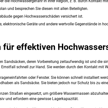
ber die Hochwassergefahr in Ihrer Region, z. B. durch Kontakt mi
lan und besprechen Sie diesen mit allen Beteiligten.
r Gebäude gegen Hochwasserschäden versichert ist.
e, elektronische Geräte und andere wertvolle Gegenstände in ho
en für effektiven Hochwasser
en Sandsäcken, deren Vorbereitung zeitaufwendig ist und die si
Ernstfall schnell zur Hand. Sie werden durch den Kontakt mit W
ageneinfahrten oder Fenster. Sie können schnell installiert we
dhaben als Sandsäcke. Sie bieten jedoch nur Schutz bis zu ei
zen Straßen eingesetzt, um größere Wassermassen abzuhalten.
nsiv und erfordern eine gewisse Lagerkapazität.