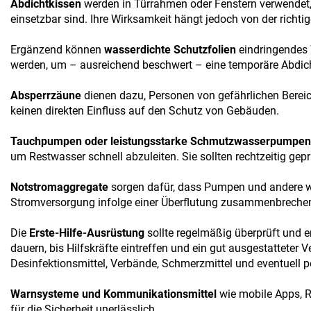
Abdichtkissen
werden in Türrahmen oder Fenstern verwendet, 
einsetzbar sind. Ihre Wirksamkeit hängt jedoch von der richti
Ergänzend können
wasserdichte Schutzfolien
eindringendes 
werden, um – ausreichend beschwert – eine temporäre Abdich
Absperrzäune
dienen dazu, Personen von gefährlichen Bereich
keinen direkten Einfluss auf den Schutz von Gebäuden.
Tauchpumpen oder leistungsstarke Schmutzwasserpumpen
um Restwasser schnell abzuleiten. Sie sollten rechtzeitig gepr
Notstromaggregate
sorgen dafür, dass Pumpen und andere wic
Stromversorgung infolge einer Überflutung zusammenbreche
Die
Erste-Hilfe-Ausrüstung
sollte regelmäßig überprüft und er
dauern, bis Hilfskräfte eintreffen und ein gut ausgestatteter V
Desinfektionsmittel, Verbände, Schmerzmittel und eventuell p
Warnsysteme und Kommunikationsmittel
wie mobile Apps, R
für die Sicherheit unerlässlich.