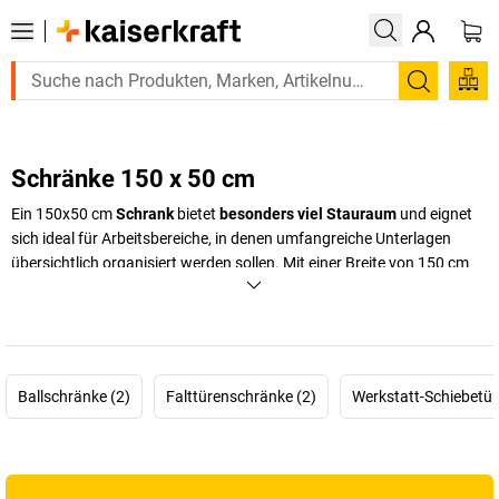
Suchen
Schränke 150 x 50 cm
Ein 150x50 cm
Schrank
bietet
besonders viel Stauraum
und eignet
sich ideal für Arbeitsbereiche, in denen umfangreiche Unterlagen
übersichtlich organisiert werden sollen. Mit einer Breite von 150 cm
und einer Tiefe von 50 cm stehen
großzügige Ablageflächen
zur
Verfügung, die eine
strukturierte Aufbewahrung
von Akten, Ordnern
und Arbeitsmaterialien ermöglichen. Diese Maße sind besonders
gefragt in Büros, in denen ein hoher Platzbedarf besteht und
Ordnung eine zentrale Rolle spielt.
Ballschränke (2)
Falttürenschränke (2)
Werkstatt-Schiebetür
Schränke mit den Maßen 150x50 cm lassen sich vielseitig einsetzen
und unterstützen effiziente Arbeitsabläufe. Sie eignen sich sowohl als
zentrale Stauraumlösung als auch als Ergänzung zu bestehenden