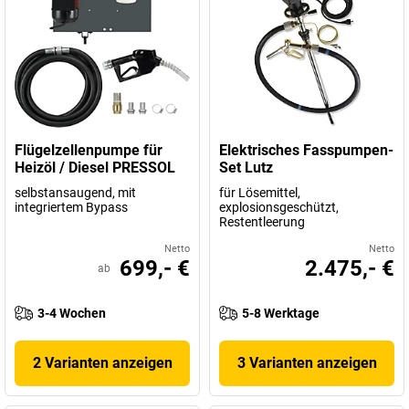
Flügelzellenpumpe für
Elektrisches Fasspumpen-
Heizöl / Diesel PRESSOL
Set Lutz
selbstansaugend, mit
für Lösemittel,
integriertem Bypass
explosionsgeschützt,
Restentleerung
Netto
Netto
699,- €
2.475,- €
ab
3-4 Wochen
5-8 Werktage
2 Varianten anzeigen
3 Varianten anzeigen