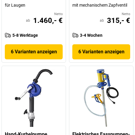
für Laugen
mit mechanischem Zapfventil
Netto
Netto
1.460,- €
315,- €
ab
ab
5-8 Werktage
3-4 Wochen
6 Varianten anzeigen
6 Varianten anzeigen
Hand-Kurbelpumpe
Elektrisches Fasspumpen-