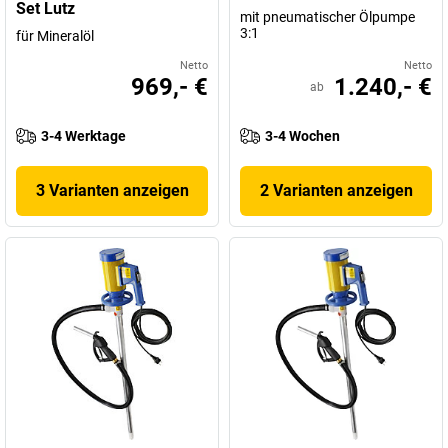
Set Lutz
mit pneumatischer Ölpumpe
3:1
für Mineralöl
Netto
Netto
969,- €
1.240,- €
ab
3-4 Werktage
3-4 Wochen
3 Varianten anzeigen
2 Varianten anzeigen