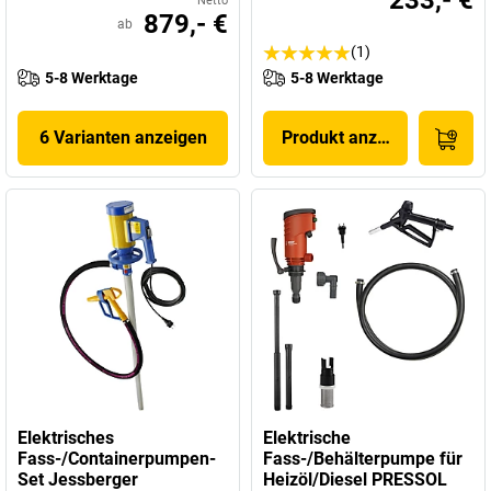
233,- €
Netto
879,- €
ab
(1)
5-8 Werktage
5-8 Werktage
6 Varianten anzeigen
Produkt anzeigen
Elektrisches
Elektrische
Fass-/Containerpumpen-
Fass-/Behälterpumpe für
Set Jessberger
Heizöl/Diesel PRESSOL