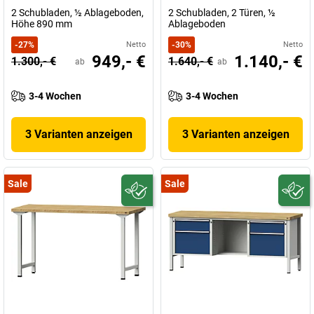
2 Schubladen, ½ Ablageboden,
2 Schubladen, 2 Türen, ½
Höhe 890 mm
Ablageboden
-
27
%
Netto
-
30
%
Netto
949,- €
1.140,- €
1.300,- €
1.640,- €
ab
ab
3-4 Wochen
3-4 Wochen
3 Varianten anzeigen
3 Varianten anzeigen
Sale
Sale