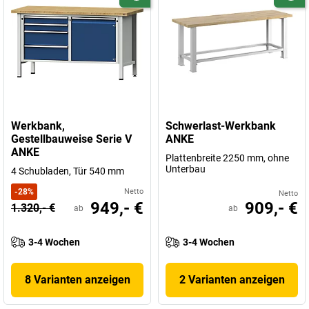
Werkbank,
Schwerlast-Werkbank
Gestellbauweise Serie V
ANKE
ANKE
Plattenbreite 2250 mm, ohne
Unterbau
4 Schubladen, Tür 540 mm
-
28
%
Netto
Netto
949,- €
909,- €
1.320,- €
ab
ab
3-4 Wochen
3-4 Wochen
8 Varianten anzeigen
2 Varianten anzeigen