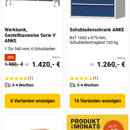
Werkbank,
Schubladenschrank ANKE
Gestellbauweise Serie V
BxT 1060 x 675 mm,
ANKE
Schubladentraglast 100 kg
1 Tür 540 mm, 6 Schubladen
-
25
%
Netto
Netto
1.420,- €
1.260,- €
1.900,- €
ab
ab
(1)
(1)
3-4 Wochen
3-4 Wochen
6 Varianten anzeigen
16 Varianten anzeigen