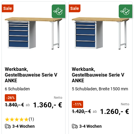
Sale
Sale
Werkbank,
Werkbank,
Gestellbauweise Serie V
Gestellbauweise Serie V
ANKE
ANKE
6 Schubladen
5 Schubladen, Breite 1500 mm
-
26
%
Netto
1.360,- €
1.840,- €
-
11
%
Netto
ab
1.260,- €
1.420,- €
ab
(1)
3-4 Wochen
3-4 Wochen