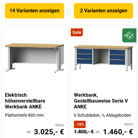
14 Varianten anzeigen
2 Varianten anzeigen
Sale
Elektrisch
Werkbank,
höhenverstellbare
Gestellbauweise Serie V
Werkbank ANKE
ANKE
Plattentiefe 800 mm
6 Schubladen, ½ Ablageboden
-
18
%
Netto
Netto
3.025,- €
1.460,- €
1.800,- €
ab
ab