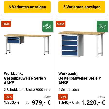
6 Varianten anzeigen
5 Varianten anzeigen
Sale
Sale
Werkbank,
Werkbank,
Gestellbauweise Serie V
Gestellbauweise Serie V
ANKE
ANKE
2 Schubladen, Breite 2000 mm
4 Schubladen
-
23
%
Netto
-
25
%
Netto
979,- €
1.220,- €
1.280,- €
1.640,- €
ab
ab