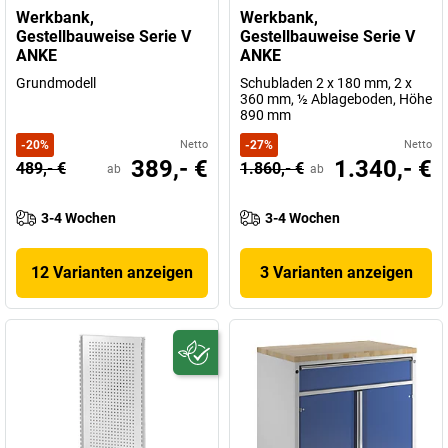
Werkbank,
Werkbank,
Gestellbauweise Serie V
Gestellbauweise Serie V
ANKE
ANKE
Grundmodell
Schubladen 2 x 180 mm, 2 x
360 mm, ½ Ablageboden, Höhe
890 mm
-
20
%
Netto
-
27
%
Netto
389,- €
1.340,- €
489,- €
1.860,- €
ab
ab
3-4 Wochen
3-4 Wochen
12 Varianten anzeigen
3 Varianten anzeigen