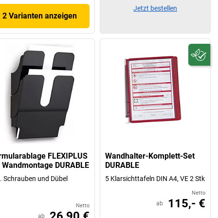
Jetzt bestellen
2 Varianten anzeigen
rmularablage FLEXIPLUS
Wandhalter-Komplett-Set
r Wandmontage DURABLE
DURABLE
l. Schrauben und Dübel
5 Klarsichttafeln DIN A4, VE 2 Stk
Netto
115,- €
ab
Netto
26,90 €
ab