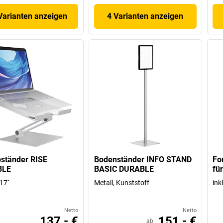
Varianten anzeigen
4 Varianten anzeigen
ständer RISE
Bodenständer INFO STAND
Fo
BLE
BASIC DURABLE
fü
17''
Metall, Kunststoff
ink
Netto
Netto
137,- €
151,- €
ab