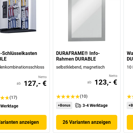
-Schlüsselkasten
DURAFRAME® Info-
Wa
BLE
Rahmen DURABLE
DU
lenkombinationsschloss
selbstklebend, magnetisch
10 
Netto
Netto
123,- €
127,- €
ab
ab
(10)
(17)
3-4 Werktage
+Bonus
+B
 Werktage
Varianten anzeigen
26 Varianten anzeigen