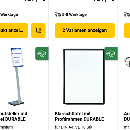
 Werktage
5-8 Werktage
dukt anzeigen
2 Varianten anzeigen
ufsteller mit
Klarsichttafel mit
Au
fel DURABLE
Profilrahmen DURABLE
DU
uminium
für DIN A4, VE 10 Stk
mit