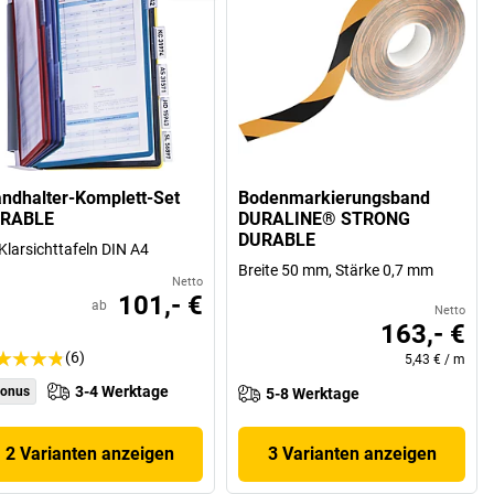
ndhalter-Komplett-Set
Bodenmarkierungsband
RABLE
DURALINE® STRONG
DURABLE
Klarsichttafeln DIN A4
Breite 50 mm, Stärke 0,7 mm
Netto
101,- €
ab
Netto
163,- €
(6)
5,43 €
/
m
3-4 Werktage
onus
5-8 Werktage
2 Varianten anzeigen
3 Varianten anzeigen