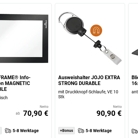
RAME® Info-
Ausweishalter JOJO EXTRA
Bl
n MAGNETIC
STRONG DURABLE
16
BLE
mit Druckknopf-Schlaufe, VE 10
ant
Stk
isch
Netto
Netto
70,90 €
90,90 €
ab
5-8 Werktage
5-8 Werktage
+Bonus