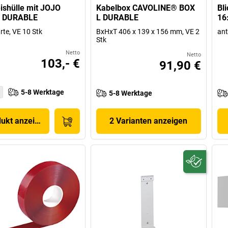
shülle mit JOJO
Kabelbox CAVOLINE® BOX
Bl
 DURABLE
L DURABLE
16
rte, VE 10 Stk
BxHxT 406 x 139 x 156 mm, VE 2
ant
Stk
Netto
Netto
103,- €
91,90 €
5-8 Werktage
5-8 Werktage
dukt anzeigen
2 Varianten anzeigen