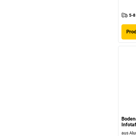
5-8
Pro
Bodena
Infota
aus Al