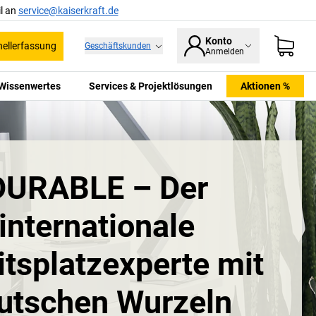
l an
service@kaiserkraft.de
Konto
ellerfassung
Geschäftskunden
Anmelden
Wissenwertes
Services & Projektlösungen
Aktionen %
DURABLE – Der
internationale
itsplatzexperte mit
utschen Wurzeln