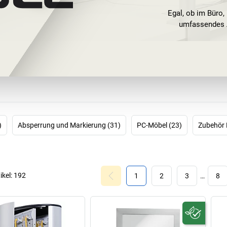
Egal, ob im Büro,
umfassendes A
Mit hochwertigen
Bodenmar
Gefahrenkennze
Organisati
DURABLE bietet 
sowohl für das 
)
Absperrung und Markierung (31)
PC-Möbel (23)
Zubehör 
Bildschirme, Lapt
ikel:
192
1
2
3
…
8