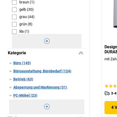
braun (1)
gelb (30)
grau (44)
grün (8)
lila (1)
Design
DURA
Kategorie
mit Zah
Büro (145)
Büroausstattung, Bürobedarf (124)
Betrieb (63)
Absperrung und Markierung (31)
3-4
PC-Möbel (23)
4 