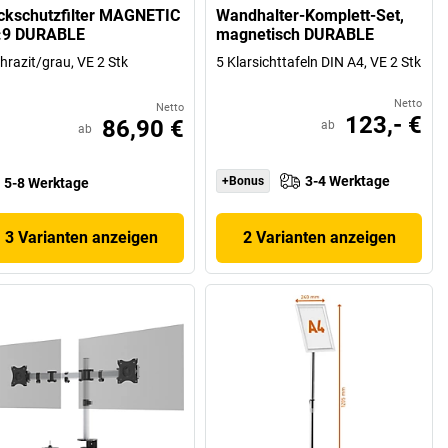
ickschutzfilter MAGNETIC
Wandhalter-Komplett-Set,
:9 DURABLE
magnetisch DURABLE
hrazit/grau, VE 2 Stk
5 Klarsichttafeln DIN A4, VE 2 Stk
Netto
Netto
123,- €
86,90 €
ab
ab
3-4 Werktage
+Bonus
5-8 Werktage
3 Varianten anzeigen
2 Varianten anzeigen