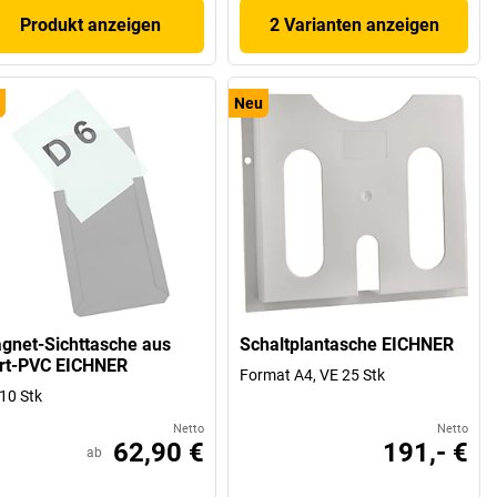
Produkt anzeigen
2 Varianten anzeigen
Neu
gnet-Sichttasche aus
Schaltplantasche EICHNER
rt-PVC EICHNER
Format A4, VE 25 Stk
10 Stk
Netto
Netto
62,90 €
191,- €
ab