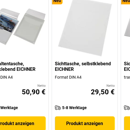
Neu
Neu
ltentasche,
Sichttasche, selbstklebend
Si
tklebend EICHNER
EICHNER
EI
 DIN A4
Format DIN A4
tra
Netto
Netto
50,90 €
29,50 €
 Werktage
5-8 Werktage
rodukt anzeigen
Produkt anzeigen