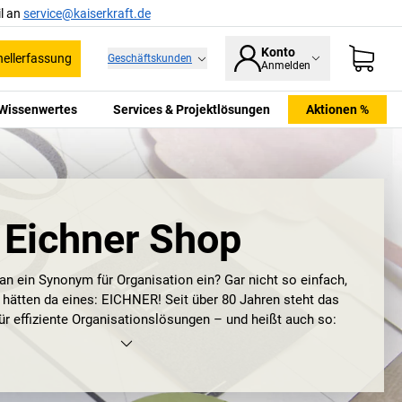
l an
service@kaiserkraft.de
Konto
ellerfassung
Geschäftskunden
Anmelden
Wissenwertes
Services & Projektlösungen
Aktionen %
Eichner Shop
tan ein Synonym für Organisation ein? Gar nicht so einfach,
 hätten da eines: EICHNER! Seit über 80 Jahren steht das
r effiziente Organisationslösungen – und heißt auch so:
sation GmbH & Co. KG. Gegründet wurde es bereits 1930
bert Eichner, mit den damaligen Kerngeschäftsfeldern
üromaschinen sowie Lohn- und Finanzbuchhaltung. Schnell
ER eine beachtliche Größe … und an dieser hat sich in den