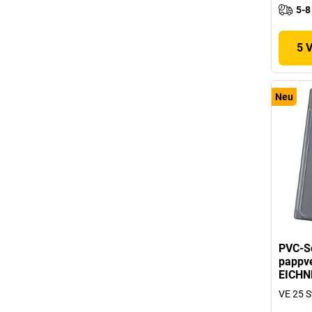
5-8
5 
Neu
PVC-Sc
pappve
EICHN
VE 25 S