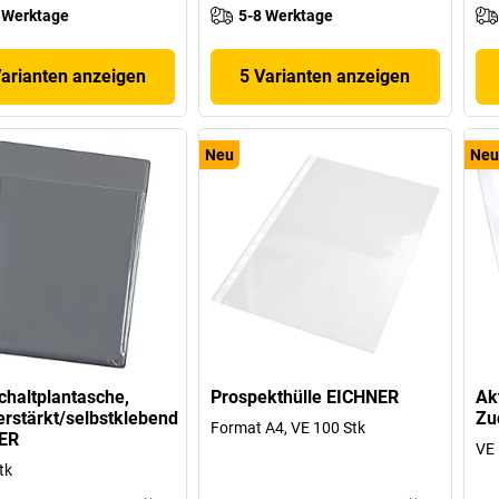
 Werktage
5-8 Werktage
Varianten anzeigen
5 Varianten anzeigen
Neu
Neu
haltplantasche,
Prospekthülle EICHNER
Ak
rstärkt/selbstklebend
Zu
Format A4, VE 100 Stk
ER
VE 
tk