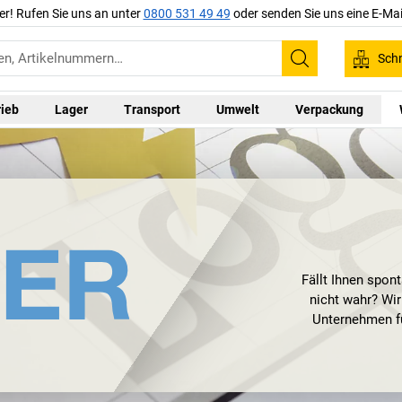
er! Rufen Sie uns an unter
0800 531 49 49
oder senden Sie uns eine E-Mai
Schn
Suchen
rieb
Lager
Transport
Umwelt
Verpackung
Fällt Ihnen spon
nicht wahr? Wir
Unternehmen fü
EICHNER Organi
durch Engel
Organisation, B
entwickelte EICHN