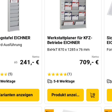
gstafel EICHNER
Werkstattplaner für KFZ-
Si
Betriebe EICHNER
EI
rd-Ausführung
BxHxT 870 x 1285 x 76 mm
For
Netto
Netto
241,- €
709,- €
ab
(5)
(1)
 Werktage
5-8 Werktage
Varianten anzeigen
Produkt anzeigen