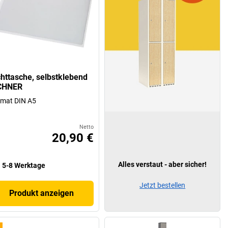
chttasche, selbstklebend
CHNER
mat DIN A5
Netto
20,90 €
Alles verstaut - aber sicher!
5-8 Werktage
Jetzt bestellen
Produkt anzeigen