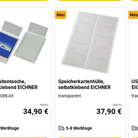
Neu
Neu
ltentasche,
Speicherkartenhülle,
US
tklebend EICHNER
selbstklebend EICHNER
EI
 DIN A5
transparent
tra
Netto
Netto
34,90 €
37,90 €
 Werktage
5-8 Werktage