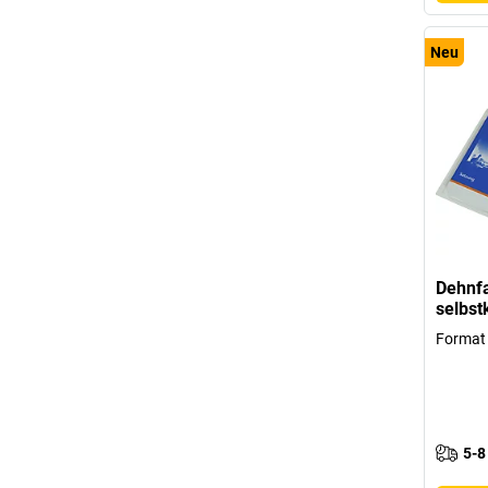
Neu
Dehnfa
selbs
Format
5-8