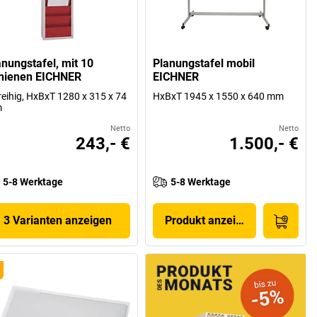
anungstafel, mit 10
Planungstafel mobil
hienen EICHNER
EICHNER
reihig, HxBxT 1280 x 315 x 74
HxBxT 1945 x 1550 x 640 mm
m
Netto
Netto
243,- €
1.500,- €
5-8 Werktage
5-8 Werktage
3 Varianten anzeigen
Produkt anzeigen