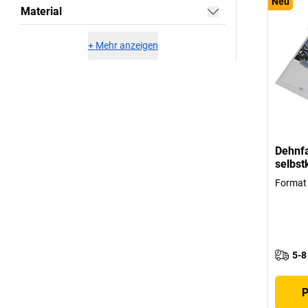
Neu
Material
+
Mehr anzeigen
Dehnfa
selbs
Format
5-8
P