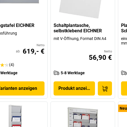
gstafel EICHNER
Schaltplantasche,
Pl
selbstklebend EICHNER
Sc
usführung
mit V-Öffnung, Format DIN A4
ein
m
Netto
619,- €
ab
Netto
56,90 €
(4)
 Werktage
5-8 Werktage
Varianten anzeigen
Produkt anzeigen
Neu