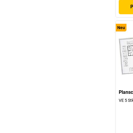
P
Neu
Plans
VE 5 St