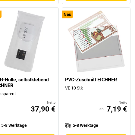
Neu
B-Hülle, selbstklebend
PVC-Zuschnitt EICHNER
CHNER
VE 10 Stk
nsparent
Netto
Netto
37,90 €
7,19 €
ab
5-8 Werktage
5-8 Werktage