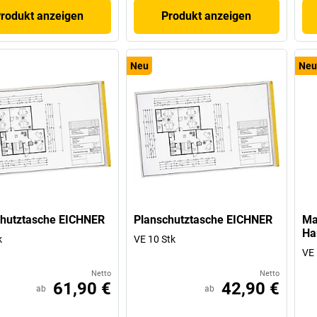
rodukt anzeigen
Produkt anzeigen
Neu
Neu
chutztasche EICHNER
Planschutztasche EICHNER
Ma
Ha
k
VE 10 Stk
VE 
Netto
Netto
61,90 €
42,90 €
ab
ab