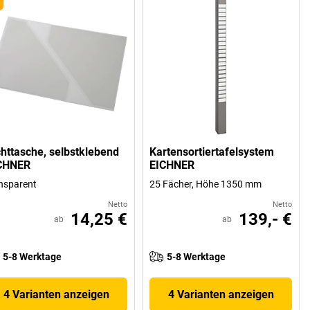
chttasche, selbstklebend
Kartensortiertafelsystem
CHNER
EICHNER
nsparent
25 Fächer, Höhe 1350 mm
Netto
Netto
14,25 €
139,- €
ab
ab
5-8 Werktage
5-8 Werktage
4 Varianten anzeigen
4 Varianten anzeigen