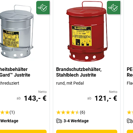
heitsbehälter
Brandschutzbehälter,
PE
ard™ Justrite
Stahlblech Justrite
Re
hreduziert
rund, mit Pedal
Fl
Netto
Netto
143,- €
121,- €
ab
ab
(1)
(6)
 Werktage
3-4 Werktage