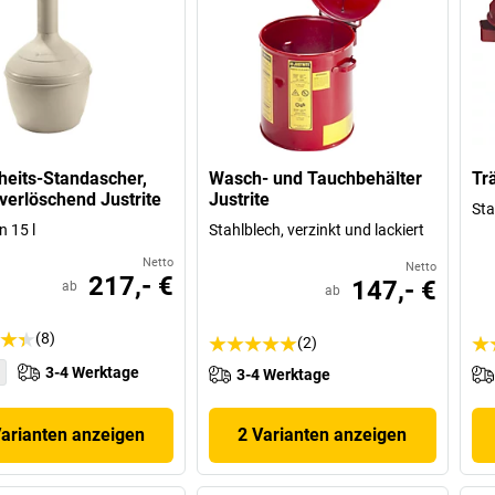
heits-Standascher,
Wasch- und Tauchbehälter
Tr
erlöschend Justrite
Justrite
Sta
 15 l
Stahlblech, verzinkt und lackiert
Netto
Netto
217,- €
147,- €
ab
ab
(8)
(2)
3-4 Werktage
3-4 Werktage
Varianten anzeigen
2 Varianten anzeigen