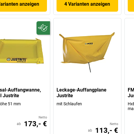
Varianten anzeigen
4 Varianten anzeigen
sal-Auffangwanne,
Leckage-Auffangplane
FM
l Justrite
Justrite
Jus
öhe 51 mm
mit Schlaufen
HxB
man
Netto
173,- €
ab
Netto
113,- €
ab