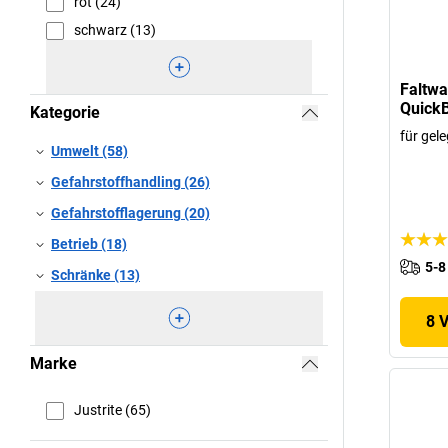
rot (24)
schwarz (13)
Faltwa
QuickB
Kategorie
für gel
Umwelt (58)
Gefahrstoffhandling (26)
Gefahrstofflagerung (20)
Betrieb (18)
5-8
Schränke (13)
8 
Marke
Justrite (65)