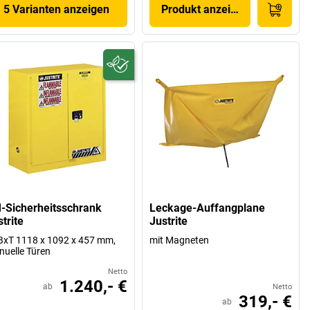
5 Varianten anzeigen
Produkt anzeigen
-Sicherheitsschrank
Leckage-Auffangplane
trite
Justrite
xT 1118 x 1092 x 457 mm,
mit Magneten
uelle Türen
Netto
1.240,- €
ab
Netto
319,- €
ab