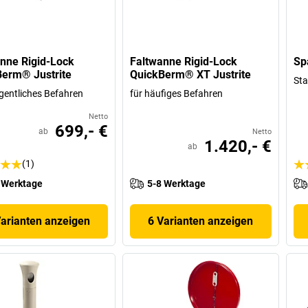
nne Rigid-Lock
Faltwanne Rigid-Lock
Sp
erm® Justrite
QuickBerm® XT Justrite
Sta
egentliches Befahren
für häufiges Befahren
Netto
699,- €
ab
Netto
1.420,- €
ab
(1)
 Werktage
5-8 Werktage
Varianten anzeigen
6 Varianten anzeigen