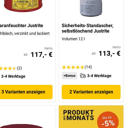
aranfeuchter Justrite
Sicherheits-Standascher,
selbstlöschend Justrite
hlblech, verzinkt und lackiert
Volumen 12 l
Netto
Netto
113,- €
117,- €
ab
ab
(14)
(2)
3-4 Werktage
+Bonus
3-4 Werktage
3 Varianten anzeigen
2 Varianten anzeigen