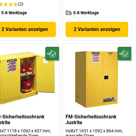
(2)
5-8 Werktage
5-8 Werktage
2 Varianten anzeigen
2 Varianten anzeigen
-Sicherheitsschrank
FM-Sicherheitsschrank
trite
Justrite
xT 1118 x 1092 x 457 mm,
HxBxT 1651 x 1092 x 864 mm,
bstschließende Türen
manuelle Türen