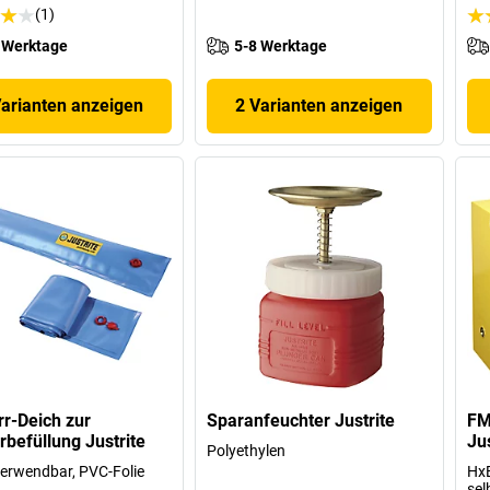
(1)
 Werktage
5-8 Werktage
Varianten anzeigen
2 Varianten anzeigen
r-Deich zur
Sparanfeuchter Justrite
FM
befüllung Justrite
Jus
Polyethylen
erwendbar, PVC-Folie
HxB
sel