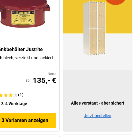
änkbehälter Justrite
hlblech, verzinkt und lackiert
Netto
135,- €
ab
(1)
Alles verstaut - aber sicher!
3-4 Werktage
Jetzt bestellen
3 Varianten anzeigen