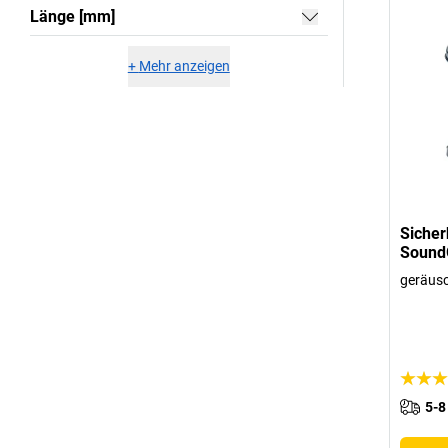
Länge [mm]
+
Mehr anzeigen
Sicher
SoundG
geräusc
5-8