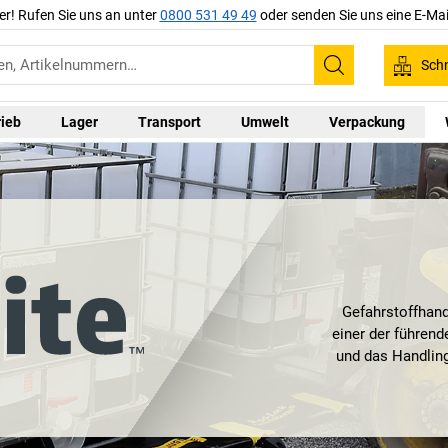
er! Rufen Sie uns an unter
0800 531 49 49
oder senden Sie uns eine E-Mai
Schn
Suchen
rieb
Lager
Transport
Umwelt
Verpackung
Gefahrstoffhand
einer der führend
und das Handling
Kunden auf die z
von Justrite unte
Arbeit mit gefähr
Gefahrstoffsch