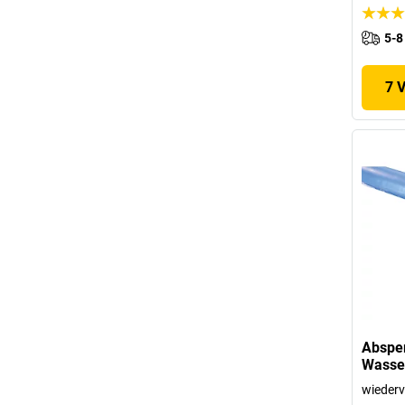
5-8
7 
Absper
Wasser
wiederv