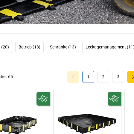
Ascher und Co
Flüssigke
 (20)
Betrieb (18)
Schränke (13)
Leckagemanagement (11
ikel:
65
1
2
3