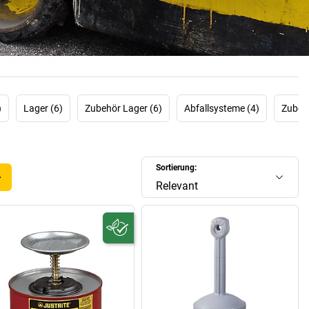
. verhindern, dass brennbare und gewässergefährdende
iten austreten, und Mensch und Umwelt gefährden.
)
Lager (6)
Zubehör Lager (6)
Abfallsysteme (4)
Zubeh
Sortierung:
Relevant