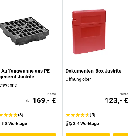
-Auffangwanne aus PE-
Dokumenten-Box Justrite
generat Justrite
Öffnung oben
achwanne
Netto
Netto
169,- €
123,- €
ab
(3)
(5)
5-8 Werktage
3-4 Werktage