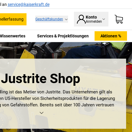
l an
service@kaiserkraft.de
Konto
ellerfassung
Geschäftskunden
Anmelden
Wissenwertes
Services & Projektlösungen
Aktionen %
Justrite Shop
ling ist das Metier von Justrite. Das Unternehmen gilt als
en US-Hersteller von Sicherheitsprodukten für die Lagerung
 von Gefahrstoffen. Bereits seit über 100 Jahren vertrauen
uverlässigen Produkte der Firma aus den USA. Die Produkte
rstützen Unternehmen dabei, Umwelt und Mitarbeiter bei der
lichen Stoffen bestmöglich zu schützen: Sicherheitsbehälter,
ränke, Auffangwannen, Entsorgungsbehälter, Sicherheits-