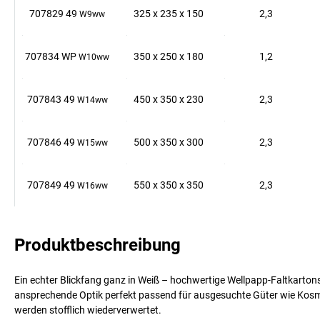
707829 49
325
x
235
x
150
2,3
W9ww
707834 WP
350
x
250
x
180
1,2
W10ww
707843 49
450
x
350
x
230
2,3
W14ww
707846 49
500
x
350
x
300
2,3
W15ww
707849 49
550
x
350
x
350
2,3
W16ww
Produktbeschreibung
Ein echter Blickfang ganz in Weiß – hochwertige Wellpapp-Faltkartons
ansprechende Optik perfekt passend für ausgesuchte Güter wie Kosme
werden stofflich wiederverwertet.