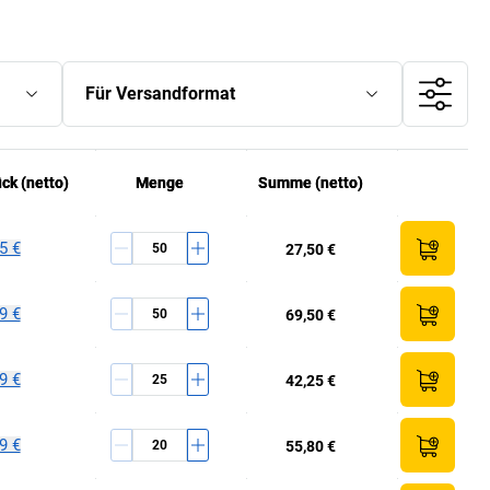
Für Versandformat
ück
ück
(netto)
(netto)
Menge
Menge
Summe (netto)
Summe (netto)
5 €
27,50 €
9 €
69,50 €
9 €
42,25 €
9 €
55,80 €