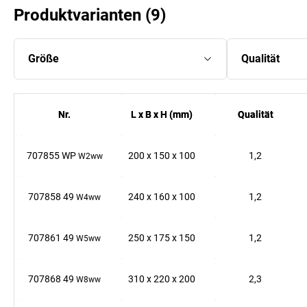
Produktvarianten
(
9
)
Größe
Qualität
Nr.
Nr.
L x B x H (mm)
L x B x H (mm)
Qualität
Qualität
707855 WP
200
x
150
x
100
1,2
W2ww
707858 49
240
x
160
x
100
1,2
W4ww
707861 49
250
x
175
x
150
1,2
W5ww
707868 49
310
x
220
x
200
2,3
W8ww