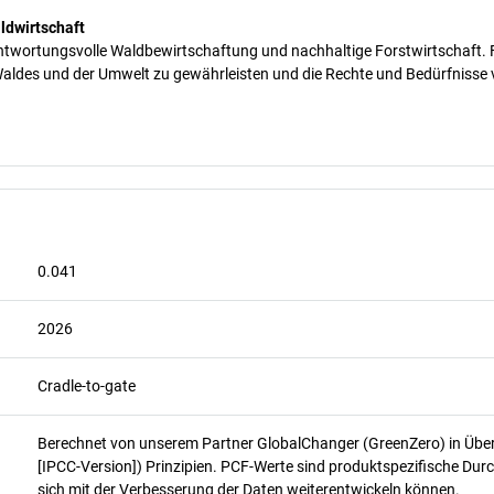
ldwirtschaft
antwortungsvolle Waldbewirtschaftung und nachhaltige Forstwirtschaft. F
 Waldes und der Umwelt zu gewährleisten und die Rechte und Bedürfnisse
0.041
2026
Cradle-to-gate
Berechnet von unserem Partner GlobalChanger (GreenZero) in Üb
[IPCC-Version]) Prinzipien. PCF-Werte sind produktspezifische Durc
sich mit der Verbesserung der Daten weiterentwickeln können.