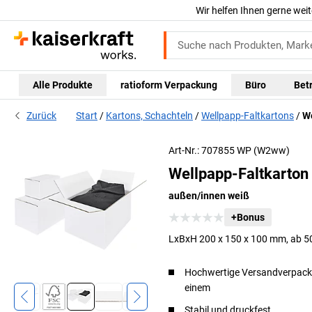
Wir helfen Ihnen gerne weit
Alle Produkte
ratioform Verpackung
Büro
Bet
Zurück
Start
Kartons, Schachteln
Wellpapp-Faltkartons
We
Art-Nr.: 707855 WP (W2ww)
Wellpapp-Faltkarton 
außen/innen weiß
+Bonus
LxBxH 200 x 150 x 100 mm, ab 5
Hochwertige Versandverpack
einem
Stabil und druckfest