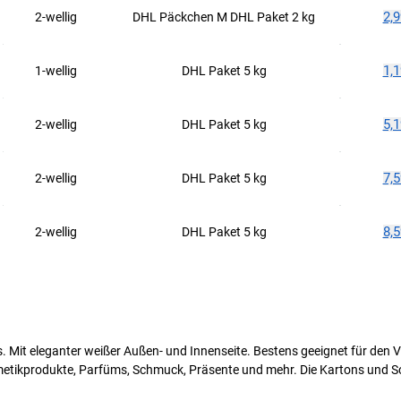
2,9
2-wellig
DHL Päckchen M DHL Paket 2 kg
1,1
1-wellig
DHL Paket 5 kg
5,1
2-wellig
DHL Paket 5 kg
7,5
2-wellig
DHL Paket 5 kg
8,5
2-wellig
DHL Paket 5 kg
. Mit eleganter weißer Außen- und Innenseite. Bestens geeignet für den 
tikprodukte, Parfüms, Schmuck, Präsente und mehr. Die Kartons und Sch