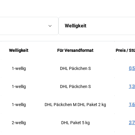
Welligkeit
Welligkeit
Welligkeit
Für Versandformat
Für Versandformat
Preis /
Preis /
St
St
0,5
1-wellig
DHL Päckchen S
1,3
1-wellig
DHL Päckchen S
1,6
1-wellig
DHL Päckchen M DHL Paket 2 kg
2,7
2-wellig
DHL Paket 5 kg