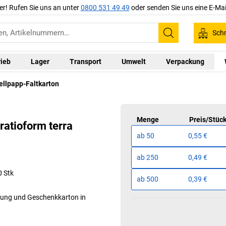
er! Rufen Sie uns an unter
0800 531 49 49
oder senden Sie uns eine E-Mai
Schn
Suchen
rieb
Lager
Transport
Umwelt
Verpackung
llpapp-Faltkarton
Menge
Preis
/
Stüc
ratioform terra
ab
50
0,55 €
ab
250
0,49 €
0 Stk
ab
500
0,39 €
ung und Geschenkkarton in