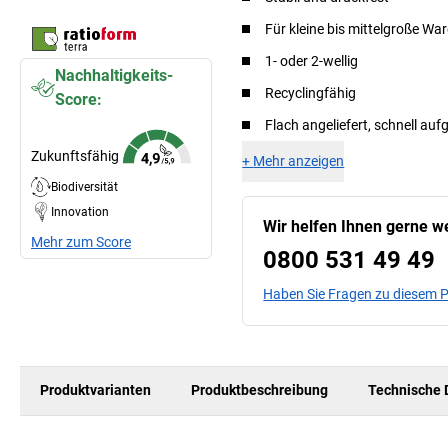
Für kleine bis mittelgroße Wa
1- oder 2-wellig
Nachhaltigkeits-
Recyclingfähig
Score:
Flach angeliefert, schnell auf
Zukunftsfähig
+
Mehr anzeigen
Biodiversität
Innovation
Wir helfen Ihnen gerne we
Mehr zum Score
0800 531 49 49
Haben Sie Fragen zu diesem 
Produktvarianten
Produktbeschreibung
Technische 