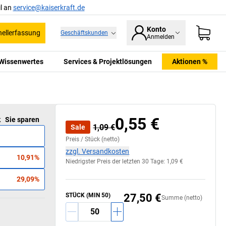
l an
service@kaiserkraft.de
Konto
ellerfassung
Geschäftskunden
Anmelden
Wissenwertes
Services & Projektlösungen
Aktionen %
Das Zeichen für
verantwortungsvolle
Waldwirtschaft.
0,55 €
k
Sie sparen
1,09 €
Sale
Preis /
Stück
(netto)
zzgl. Versandkosten
10,91%
Niedrigster Preis der letzten 30 Tage:
1,09 €
29,09%
STÜCK
(MIN
50
)
27,50 €
Summe (netto)