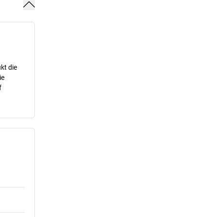
kt die
ie
f