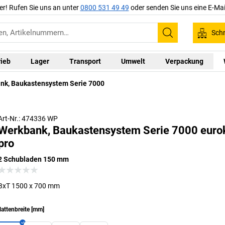
er! Rufen Sie uns an unter
0800 531 49 49
oder senden Sie uns eine E-Mai
Schn
Suchen
rieb
Lager
Transport
Umwelt
Verpackung
nk, Baukastensystem Serie 7000
Art-Nr.: 474336 WP
Werkbank, Baukastensystem Serie 7000 eurok
pro
2 Schubladen 150 mm
BxT 1500 x 700 mm
lattenbreite
[
mm
]