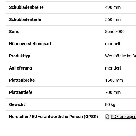
Schubladenbreite
490
mm
Schubladentiefe
560
mm
Serie
Serie 7000
Höhenverstellungsart
manuell
Produkttyp
Werkbänke im B
Anlieferung
montiert
Plattenbreite
1500
mm
Plattentiefe
700
mm
Gewicht
80
kg
Hersteller / EU verantwortliche Person (GPSR)
PDF anzeige