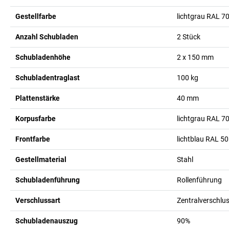
Gestellfarbe
lichtgrau RAL 7
Anzahl Schubladen
2
Stück
Schubladenhöhe
2 x 150
mm
Schubladentraglast
100
kg
Plattenstärke
40
mm
Korpusfarbe
lichtgrau RAL 7
Frontfarbe
lichtblau RAL 5
Gestellmaterial
Stahl
Schubladenführung
Rollenführung
Verschlussart
Zentralverschlus
Schubladenauszug
90%