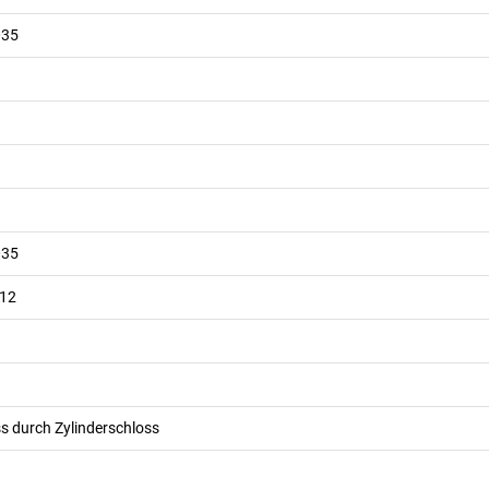
035
035
012
s durch Zylinderschloss