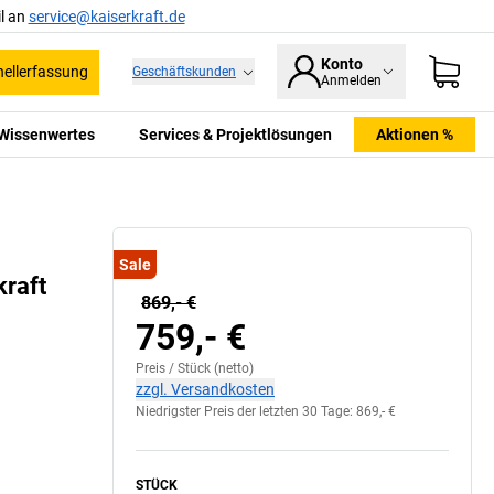
l an
service@kaiserkraft.de
Konto
ellerfassung
Geschäftskunden
Anmelden
Wissenwertes
Services & Projektlösungen
Aktionen %
Sale
raft
869,- €
759,- €
Preis /
Stück
(netto)
zzgl. Versandkosten
Niedrigster Preis der letzten 30 Tage:
869,- €
STÜCK