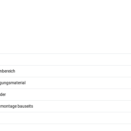
nbereich
igungsmaterial
nder
dmontage bauseits