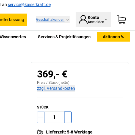
l an
service@kaiserkraft.de
Konto
ellerfassung
Geschäftskunden
Anmelden
Wissenwertes
Services & Projektlösungen
Aktionen %
369,- €
Preis /
Stück
(netto)
zzgl. Versandkosten
STÜCK
Lieferzeit
:
5-8 Werktage