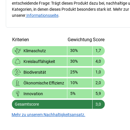
entscheidende Frage: Trägt dieses Produkt dazu bei, nachhaltige
Kategorien, in denen dieses Produkt besonders stark ist. Mehr zur
unserer
Informationsseite
.
Kriterien
Gewichtung
Score
30%
1,7
Klimaschutz
30%
4,0
Kreislauffähigkeit
25%
1,0
Biodiversität
10%
2,0
Ökonomische Effizienz
5%
5,9
Innovation
Gesamtscore
3,0
Mehr zu unserem Nachhaltigkeitsansatz.