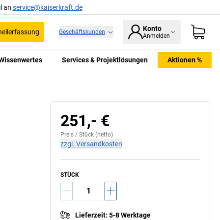
l an
service@kaiserkraft.de
Konto
ellerfassung
Geschäftskunden
Anmelden
Wissenwertes
Services & Projektlösungen
Aktionen %
251,- €
Preis /
Stück
(netto)
zzgl. Versandkosten
STÜCK
Lieferzeit
:
5-8 Werktage