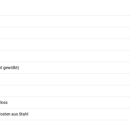
ht gewölbt)
hloss
fosten aus Stahl