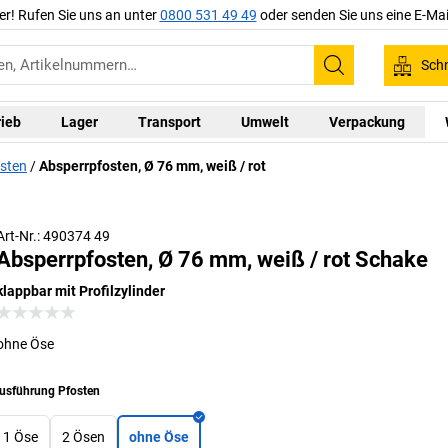
er! Rufen Sie uns an unter
0800 531 49 49
oder senden Sie uns eine E-Mai
Schn
Suchen
rieb
Lager
Transport
Umwelt
Verpackung
osten
Absperrpfosten, Ø 76 mm, weiß / rot
Art-Nr.: 490374 49
Absperrpfosten, Ø 76 mm, weiß / rot Schake
klappbar mit Profilzylinder
ohne Öse
usführung Pfosten
1 Öse
2 Ösen
ohne Öse