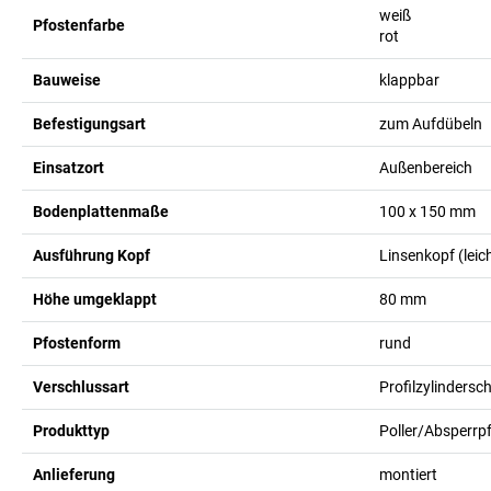
weiß
Pfostenfarbe
rot
Bauweise
klappbar
Befestigungsart
zum Aufdübeln
Einsatzort
Außenbereich
Bodenplattenmaße
100 x 150
mm
Ausführung Kopf
Linsenkopf (leic
Höhe umgeklappt
80
mm
Pfostenform
rund
Verschlussart
Profilzylindersc
Produkttyp
Poller/Absperrp
Anlieferung
montiert