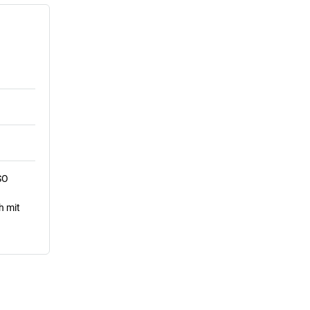
SO
h mit