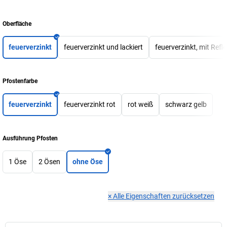
Oberfläche
feuerverzinkt
feuerverzinkt und lackiert
feuerverzinkt, mit Refle
Pfostenfarbe
feuerverzinkt
feuerverzinkt rot
rot weiß
schwarz gelb
Ausführung Pfosten
1 Öse
2 Ösen
ohne Öse
×
Alle Eigenschaften zurücksetzen