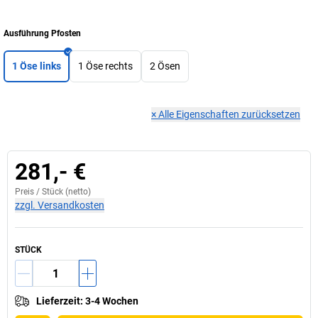
Ausführung Pfosten
1 Öse links
1 Öse rechts
2 Ösen
×
Alle Eigenschaften zurücksetzen
281,- €
Preis /
Stück
(netto)
zzgl. Versandkosten
STÜCK
Lieferzeit
:
3-4 Wochen