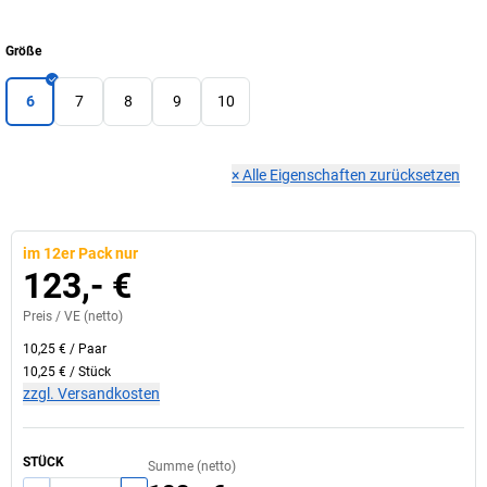
Größe
6
7
8
9
10
×
Alle Eigenschaften zurücksetzen
im 12er Pack nur
123,- €
Preis /
VE
(netto)
10,25 €
/
Paar
10,25 €
/
Stück
zzgl. Versandkosten
STÜCK
Summe (netto)