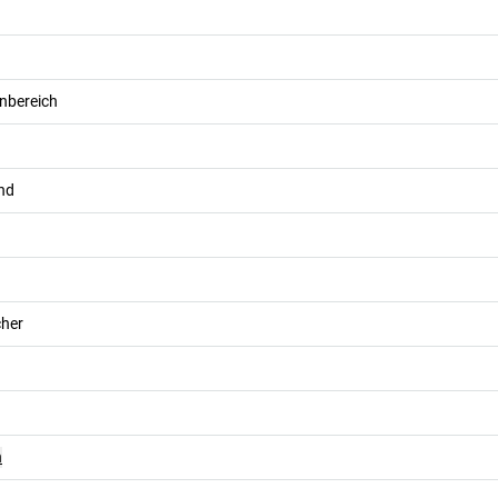
nbereich
nd
her
n