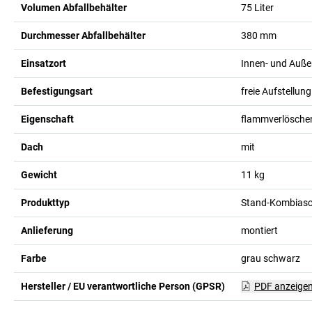
Volumen Abfallbehälter
75
Liter
Durchmesser Abfallbehälter
380
mm
Einsatzort
Innen- und Auße
Befestigungsart
freie Aufstellung
Eigenschaft
flammverlösche
Dach
mit
Gewicht
11
kg
Produkttyp
Stand-Kombiasc
Anlieferung
montiert
Farbe
grau schwarz
Hersteller / EU verantwortliche Person (GPSR)
PDF anzeige