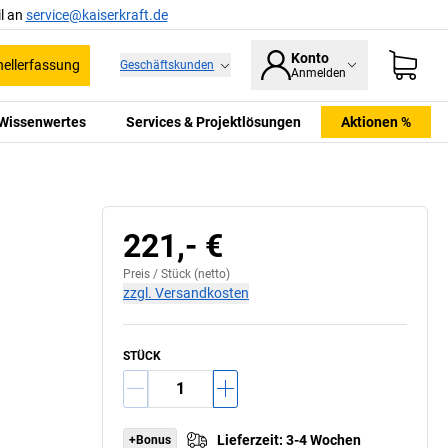
l an
service@kaiserkraft.de
Konto
ellerfassung
Geschäftskunden
Anmelden
Wissenwertes
Services & Projektlösungen
Aktionen %
221,- €
Preis /
Stück
(netto)
zzgl. Versandkosten
STÜCK
Lieferzeit
:
3-4 Wochen
+Bonus