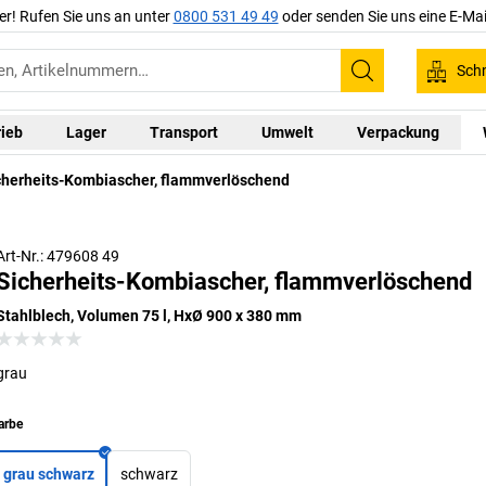
er! Rufen Sie uns an unter
0800 531 49 49
oder senden Sie uns eine E-Mai
Schn
Suchen
rieb
Lager
Transport
Umwelt
Verpackung
cherheits-Kombiascher, flammverlöschend
Art-Nr.: 479608 49
Sicherheits-Kombiascher, flammverlöschend
Stahlblech, Volumen 75 l, HxØ 900 x 380 mm
grau
arbe
grau schwarz
schwarz