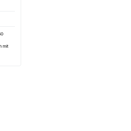
SO
h mit