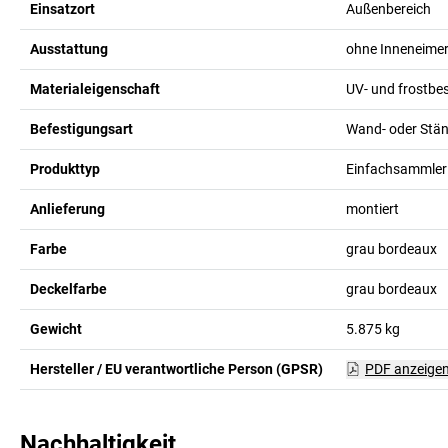
Einsatzort
Außenbereich
Ausstattung
ohne Inneneime
Materialeigenschaft
UV- und frostbe
Befestigungsart
Wand- oder Stä
Produkttyp
Einfachsammler 
Anlieferung
montiert
Farbe
grau bordeaux
Deckelfarbe
grau bordeaux
Gewicht
5.875
kg
Hersteller / EU verantwortliche Person (GPSR)
PDF anzeige
Nachhaltigkeit