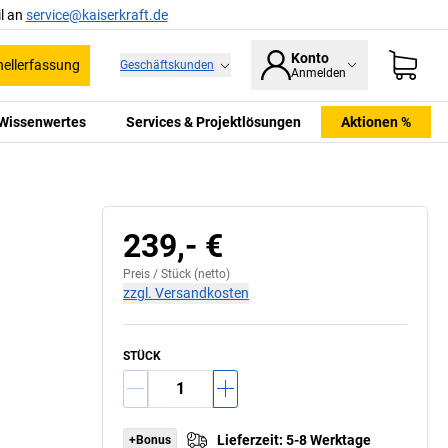
l an
service@kaiserkraft.de
Konto
ellerfassung
Geschäftskunden
Anmelden
Wissenwertes
Services & Projektlösungen
Aktionen %
239,- €
Preis /
Stück
(netto)
zzgl. Versandkosten
STÜCK
Lieferzeit
:
5-8 Werktage
+Bonus