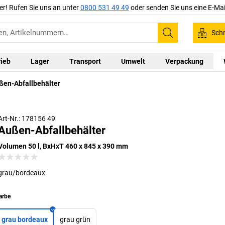
er! Rufen Sie uns an unter
0800 531 49 49
oder senden Sie uns eine E-Mai
Schn
Suchen
rieb
Lager
Transport
Umwelt
Verpackung
ßen-Abfallbehälter
Art-Nr.: 178156 49
Außen-Abfallbehälter
Volumen 50 l, BxHxT 460 x 845 x 390 mm
grau/bordeaux
arbe
grau bordeaux
grau grün