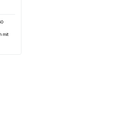
SO
h mit