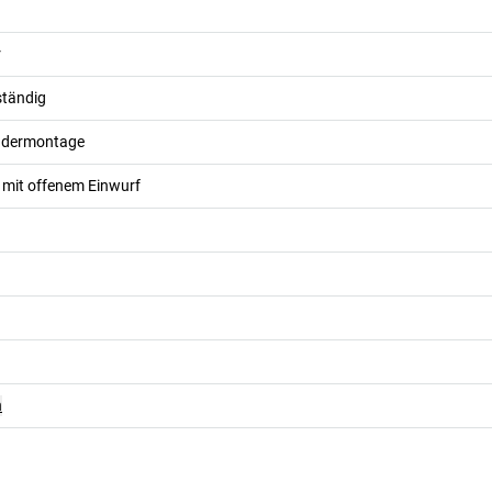
r
ständig
ndermontage
mit offenem Einwurf
n