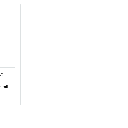
SO
h mit