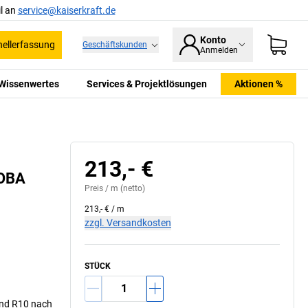
l an
service@kaiserkraft.de
Konto
ellerfassung
Geschäftskunden
Anmelden
Wissenwertes
Services & Projektlösungen
Aktionen %
213,- €
COBA
Preis /
m
(netto)
213,- €
/
m
zzgl. Versandkosten
STÜCK
end R10 nach