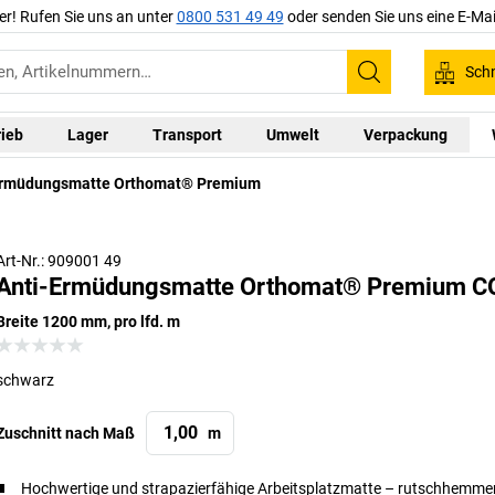
er! Rufen Sie uns an unter
0800 531 49 49
oder senden Sie uns eine E-Mai
Schn
Suchen
rieb
Lager
Transport
Umwelt
Verpackung
Ermüdungsmatte Orthomat® Premium
Art-Nr.: 909001 49
Anti-Ermüdungsmatte Orthomat® Premium 
Breite 1200 mm, pro lfd. m
schwarz
Zuschnitt nach Maß
m
Hochwertige und strapazierfähige Arbeitsplatzmatte – rutschhemm