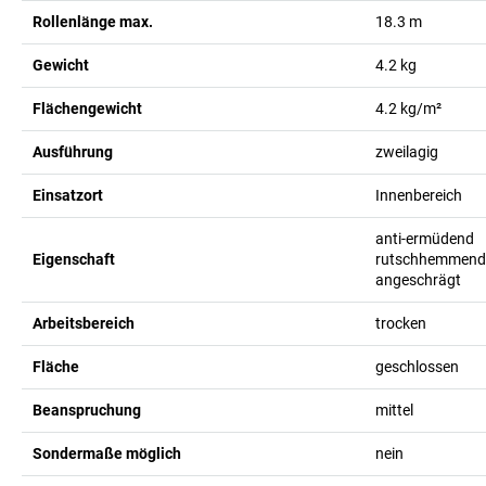
Rollenlänge max.
18.3
m
Gewicht
4.2
kg
Flächengewicht
4.2
kg/m²
Ausführung
zweilagig
Einsatzort
Innenbereich
anti-ermüdend
Eigenschaft
rutschhemmend
angeschrägt
Arbeitsbereich
trocken
Fläche
geschlossen
Beanspruchung
mittel
Sondermaße möglich
nein