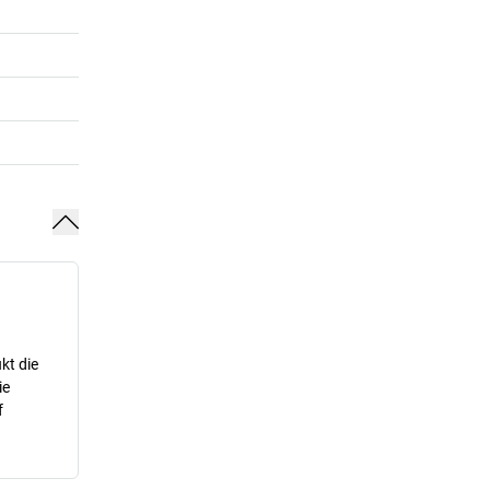
kt die
ie
f