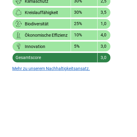
30%
2,5
Klimaschutz
30%
3,5
Kreislauffähigkeit
25%
1,0
Biodiversität
10%
4,0
Ökonomische Effizienz
5%
3,0
Innovation
Gesamtscore
3,0
Mehr zu unserem Nachhaltigkeitsansatz.