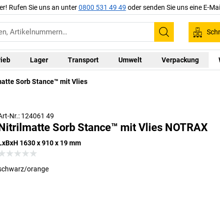
er! Rufen Sie uns an unter
0800 531 49 49
oder senden Sie uns eine E-Mai
Schn
Suchen
rieb
Lager
Transport
Umwelt
Verpackung
matte Sorb Stance™ mit Vlies
Art-Nr.: 124061 49
Nitrilmatte Sorb Stance™ mit Vlies NOTRAX
LxBxH 1630 x 910 x 19 mm
schwarz/orange