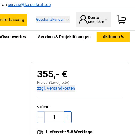
l an
service@kaiserkraft.de
Konto
ellerfassung
Geschäftskunden
Anmelden
Wissenwertes
Services & Projektlösungen
Aktionen %
355,- €
Preis /
Stück
(netto)
zzgl. Versandkosten
STÜCK
Lieferzeit
:
5-8 Werktage