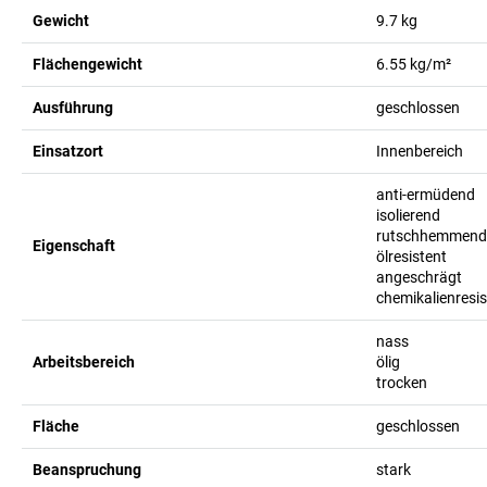
Gewicht
9.7
kg
Flächengewicht
6.55
kg/m²
Ausführung
geschlossen
Einsatzort
Innenbereich
anti-ermüdend
isolierend
rutschhemmend
Eigenschaft
ölresistent
angeschrägt
chemikalienresis
nass
Arbeitsbereich
ölig
trocken
Fläche
geschlossen
Beanspruchung
stark