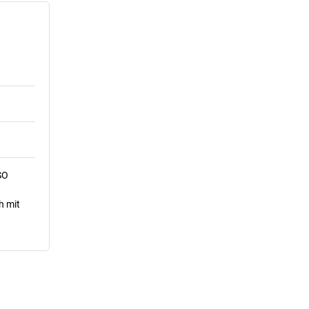
SO
h mit