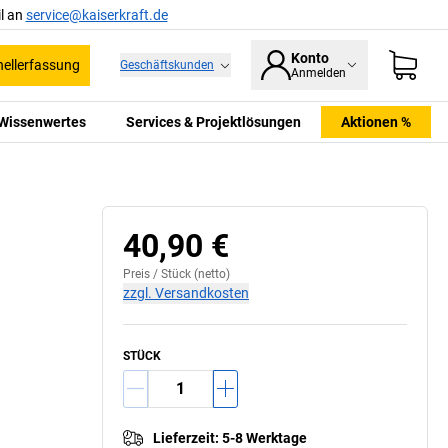
l an
service@kaiserkraft.de
Konto
ellerfassung
Geschäftskunden
Anmelden
Wissenwertes
Services & Projektlösungen
Aktionen %
40,90 €
Preis /
Stück
(netto)
zzgl. Versandkosten
STÜCK
Lieferzeit
:
5-8 Werktage