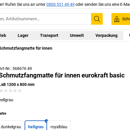
er! Rufen Sie uns an unter
0800 531 49 49
oder senden Sie uns eine E-Mai
Schn
Suchen
rieb
Lager
Transport
Umwelt
Verpackung
Schmutzfangmatte für innen
Art-Nr.: 568676 49
Schmutzfangmatte für innen eurokraft basic
LxB 1200 x 800 mm
hellgrau
arbe
dunkelgrau
hellgrau
royalblau