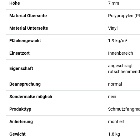
Höhe
7
mm
Material Oberseite
Polypropylen (P
Material Unterseite
Vinyl
Flächengewicht
1.9
kg/m²
Einsatzort
Innenbereich
angeschrägt
Eigenschaft
rutschhemmend
Beanspruchung
normal
Sondermaße möglich
nein
Produkttyp
Schmutzfangmat
Anlieferung
montiert
Gewicht
1.8
kg