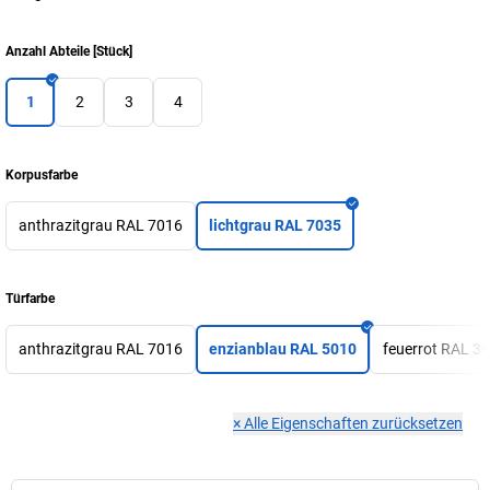
Anzahl Abteile
[
Stück
]
1
2
3
4
Korpusfarbe
anthrazitgrau RAL 7016
lichtgrau RAL 7035
Türfarbe
anthrazitgrau RAL 7016
enzianblau RAL 5010
feuerrot RAL 3
×
Alle Eigenschaften zurücksetzen