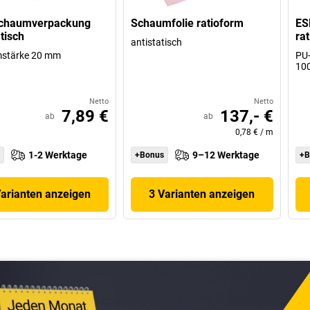
chaumverpackung
Schaumfolie ratioform
ES
tisch
ra
antistatisch
stärke 20 mm
PU-
100
Netto
Netto
7,89 €
137,- €
ab
ab
0,78 €
/
m
1-2 Werktage
9–12 Werktage
+Bonus
+B
Varianten anzeigen
3 Varianten anzeigen