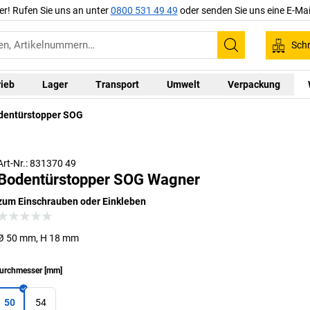
er! Rufen Sie uns an unter
0800 531 49 49
oder senden Sie uns eine E-Mai
Schn
Suchen
rieb
Lager
Transport
Umwelt
Verpackung
dentürstopper SOG
Art-Nr.: 831370 49
Bodentürstopper SOG Wagner
zum Einschrauben oder Einkleben
Ø 50 mm, H 18 mm
urchmesser
[
mm
]
50
54