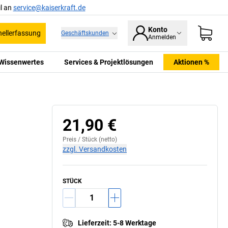
l an
service@kaiserkraft.de
Konto
ellerfassung
Geschäftskunden
Anmelden
Wissenwertes
Services & Projektlösungen
Aktionen %
21,90 €
Preis /
Stück
(netto)
zzgl. Versandkosten
STÜCK
Lieferzeit
:
5-8 Werktage