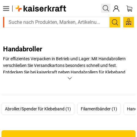
Suchen
Handabroller
Für effizientes Verpacken in Betrieb und Lager: Mit Handabrollern
verschließen Sie Versandkartons besonders schnell und fest.
Entdecken Sie bei
kaiserkraft
neben Handabrollern für Klebeband
auch Modelle für Stretchfolie oder Filamentband – für sicher
verpackte Kartons.
+
Mehr anzeigen
Abroller/Spender für Klebeband (1)
Filamentbänder (1)
Handa