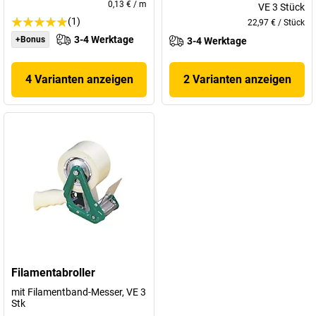
0,13 €
/
m
VE
3
Stück
(1)
22,97 €
/
Stück
3-4 Werktage
+Bonus
3-4 Werktage
4 Varianten anzeigen
2 Varianten anzeigen
Filamentabroller
mit Filamentband-Messer, VE 3
Stk