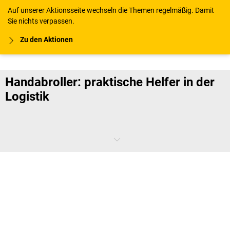
Auf unserer Aktionsseite wechseln die Themen regelmäßig. Damit
Sie nichts verpassen.
Zu den Aktionen
Handabroller: praktische Helfer in der
Logistik
Handabroller erleichtern Ihnen das Verpacken von Versandkartons.
Die praktischen Helfer gleiten schnell über die Verschlussstelle und
platzieren Pack- oder Klebeband passgenau. Dank der
ergonomischen Form liegt der Griff des Abrollers angenehm in der
Hand und beugt Ermüdungserscheinungen vor.
Welche Arten von Handabrollern gibt