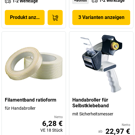
1-2 Werktage
+Bonus
1-2 Werktage
Produkt anzeigen
3 Varianten anzeigen
Filamentband ratioform
Handabroller für
Selbstklebeband
für Handabroller
mit Sicherheitsmesser
Netto
6,28 €
Netto
22,97 €
VE
18
Stück
ab