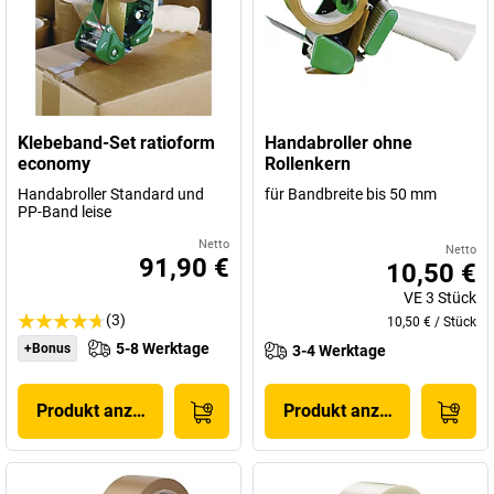
Klebeband-Set ratioform
Handabroller ohne
economy
Rollenkern
Handabroller Standard und
für Bandbreite bis 50 mm
PP-Band leise
Netto
Netto
91,90 €
10,50 €
VE
3
Stück
(3)
10,50 €
/
Stück
5-8 Werktage
+Bonus
3-4 Werktage
Produkt anzeigen
Produkt anzeigen