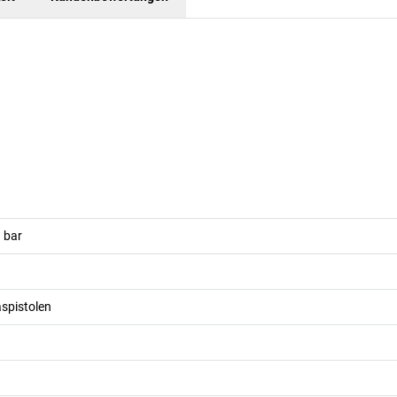
)
bar
aspistolen