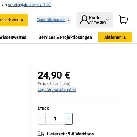
l an
service@kaiserkraft.de
Konto
ellerfassung
Geschäftskunden
Anmelden
Wissenwertes
Services & Projektlösungen
Aktionen %
24,90 €
Preis /
Stück
(netto)
zzgl. Versandkosten
STÜCK
Lieferzeit
:
5-8 Werktage