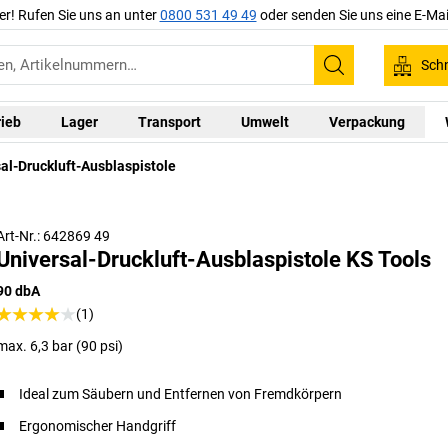
er! Rufen Sie uns an unter
0800 531 49 49
oder senden Sie uns eine E-Mai
Schn
Suchen
rieb
Lager
Transport
Umwelt
Verpackung
al-Druckluft-Ausblaspistole
Art-Nr.: 642869 49
Universal-Druckluft-Ausblaspistole KS Tools
90 dbA
(1)
max. 6,3 bar (90 psi)
Ideal zum Säubern und Entfernen von Fremdkörpern
Ergonomischer Handgriff