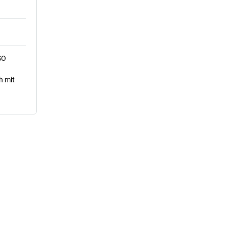
SO
h mit