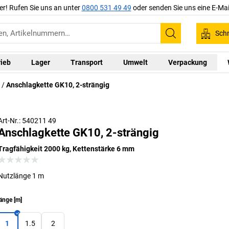
er! Rufen Sie uns an unter
0800 531 49 49
oder senden Sie uns eine E-Mai
Schn
Suchen
rieb
Lager
Transport
Umwelt
Verpackung
Anschlagkette GK10, 2-strängig
β = Nutzungswinkel
Art-Nr.: 540211 49
Anschlagkette GK10, 2-strängig
Tragfähigkeit 2000 kg, Kettenstärke 6 mm
Nutzlänge 1 m
änge
[
m
]
1
1.5
2