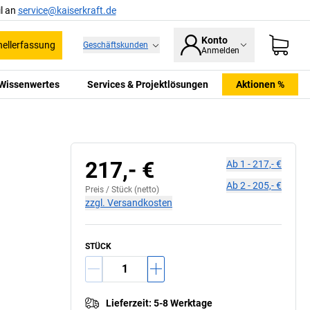
l an
service@kaiserkraft.de
Konto
ellerfassung
Geschäftskunden
Anmelden
Wissenwertes
Services & Projektlösungen
Aktionen %
217,- €
Ab
1
-
217,- €
Ab
2
-
205,- €
Preis /
Stück
(netto)
zzgl. Versandkosten
STÜCK
Lieferzeit
:
5-8 Werktage