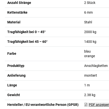
Anzahl Stränge
2
Stück
Kettenstärke
6
mm
Material
Stahl
Tragfähigkeit bei 0 – 45°
2000
kg
Tragfähigkeit bei 45 – 60°
1400
kg
blau
Farbe
orange
Produkttyp
Anschlagketten
Anlieferung
montiert
Länge
1
m
Gewicht
2.38
kg
Hersteller / EU verantwortliche Person (GPSR)
PDF anzeige