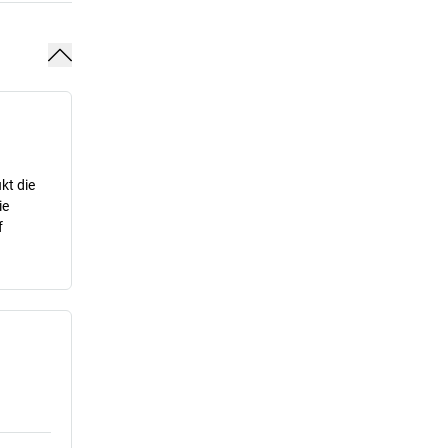
kt die
ie
f