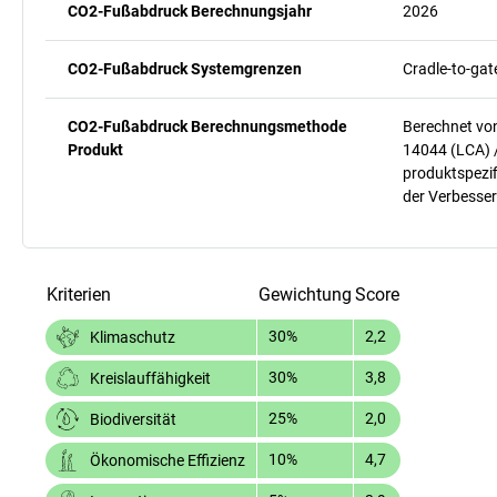
CO2-Fußabdruck Berechnungsjahr
2026
CO2-Fußabdruck Systemgrenzen
Cradle-to-gat
CO2-Fußabdruck Berechnungsmethode
Berechnet vo
Produkt
14044 (LCA) 
produktspezif
der Verbesser
Kriterien
Gewichtung
Score
30%
2,2
Klimaschutz
30%
3,8
Kreislauffähigkeit
25%
2,0
Biodiversität
10%
4,7
Ökonomische Effizienz