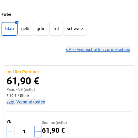
Farbe
blau
gelb
grün
rot
schwarz
×
Alle Eigenschaften zurücksetzen
im 10er Pack nur
61,90 €
Preis /
VE
(netto)
6,19 €
/
Stück
zzgl. Versandkosten
VE
Summe (netto)
61,90 €