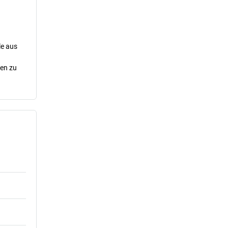
le aus
cen zu