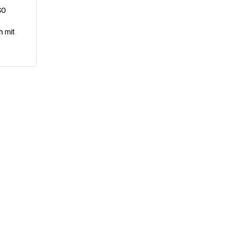
SO
h mit