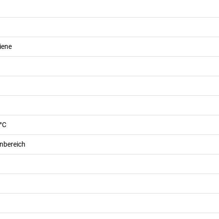
iene
 °C
nbereich