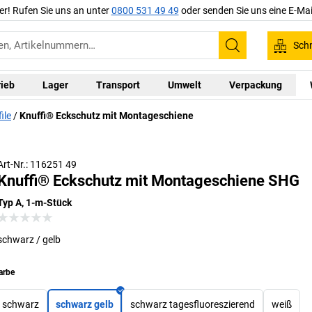
er! Rufen Sie uns an unter
0800 531 49 49
oder senden Sie uns eine E-Mai
Schn
Suchen
rieb
Lager
Transport
Umwelt
Verpackung
ile
Knuffi® Eckschutz mit Montageschiene
Art-Nr.: 116251 49
Knuffi® Eckschutz mit Montageschiene SHG
Typ A, 1-m-Stück
schwarz / gelb
arbe
schwarz
schwarz gelb
schwarz tagesfluoreszierend
weiß