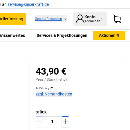
l an
service@kaiserkraft.de
Konto
ellerfassung
Geschäftskunden
Anmelden
Wissenwertes
Services & Projektlösungen
Aktionen %
43,90 €
Preis /
Stück
(netto)
43,90 €
/
m
zzgl. Versandkosten
STÜCK