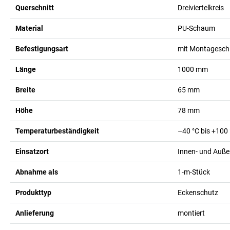
Querschnitt
Dreiviertelkreis
Material
PU-Schaum
Befestigungsart
mit Montagesch
Länge
1000
mm
Breite
65
mm
Höhe
78
mm
Temperaturbeständigkeit
–40 °C bis +100
Einsatzort
Innen- und Auße
Abnahme als
1-m-Stück
Produkttyp
Eckenschutz
Anlieferung
montiert