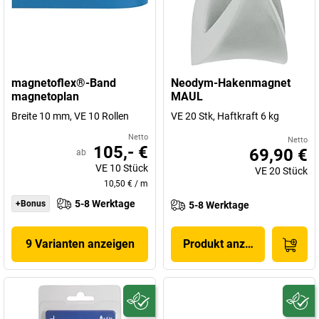
magnetoflex®-Band
Neodym-Hakenmagnet
magnetoplan
MAUL
Breite 10 mm, VE 10 Rollen
VE 20 Stk, Haftkraft 6 kg
Netto
Netto
105,- €
69,90 €
ab
VE
10
Stück
VE
20
Stück
10,50 €
/
m
5-8 Werktage
+Bonus
5-8 Werktage
9 Varianten anzeigen
Produkt anzeigen