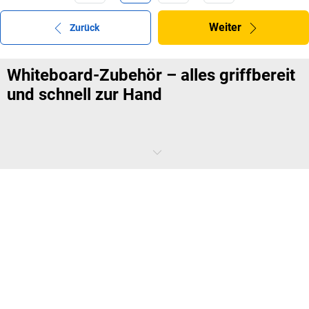
Weiter
Zurück
Whiteboard-Zubehör – alles griffbereit
und schnell zur Hand
Danke – Sie haben sich für ein geeignetes Whiteboard entschieden.
Vielleicht sind Sie noch nicht komplett ausgestattet. Denn Sie können
bspw. nicht auf jedes Board mit handelsüblichen Stiften schreiben.
Hier im Shop erhalten Sie alles, was Sie brauchen!
Sie brauchen das richtige Whiteboard-
Zubehör?