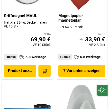
Griffmagnet MAUL
Magnetpapier
magnetoplan
Haftkraft 9 kg, Deckenhaken,
VE 10 Stk
DIN A4, VE 2 Stk
Netto
Netto
69,90 €
33,90 €
ab
VE
10
Stück
VE
2
Stück
5-8 Werktage
5-8 Werktage
+Bonus
+Bonus
Produkt anzeigen
7 Varianten anzeigen