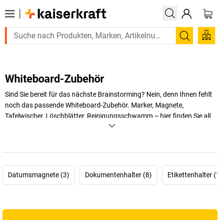
Suchen
Whiteboard-Zubehör
Sind Sie bereit für das nächste Brainstorming? Nein, denn Ihnen fehlt
noch das passende Whiteboard-Zubehör. Marker, Magnete,
Tafelwischer, Löschblätter, Reinigungsschwamm – hier finden Sie all
die Kleinigkeiten, die aus Ihrem Whiteboard ein perfekt ausgestattetes
Whiteboard machen.
+
Mehr anzeigen
Datumsmagnete (3)
Dokumentenhalter (8)
Etikettenhalter (