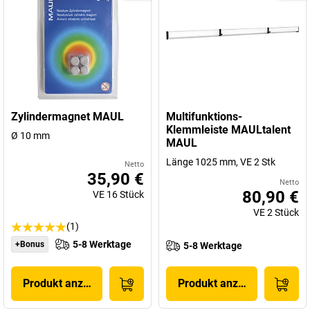
Zylindermagnet MAUL
Multifunktions-
Klemmleiste MAULtalent
Ø 10 mm
MAUL
Länge 1025 mm, VE 2 Stk
Netto
35,90 €
Netto
80,90 €
VE
16
Stück
VE
2
Stück
(1)
5-8 Werktage
+Bonus
5-8 Werktage
Produkt anzeigen
Produkt anzeigen