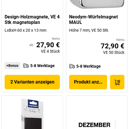
Design-Holzmagnete, VE 4
Neodym-Würfelmagnet
Stk magnetoplan
MAUL
LxBxH 60 x 20 x 13 mm
Höhe 7 mm, VE 50 Stk
Netto
Netto
27,90 €
72,90 €
ab
VE
4
Stück
VE
50
Stück
5-8 Werktage
+Bonus
5-8 Werktage
2 Varianten anzeigen
Produkt anzeigen