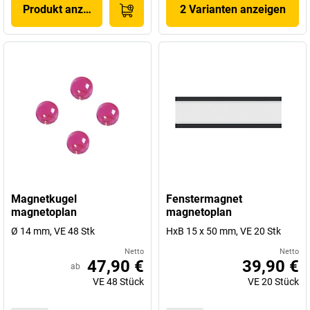
Produkt anzeigen
2 Varianten anzeigen
Magnetkugel
Fenstermagnet
magnetoplan
magnetoplan
Ø 14 mm, VE 48 Stk
HxB 15 x 50 mm, VE 20 Stk
Netto
Netto
47,90 €
39,90 €
ab
VE
48
Stück
VE
20
Stück