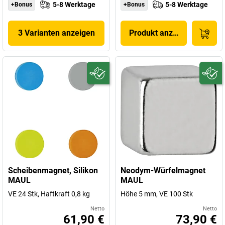
5-8 Werktage
5-8 Werktage
+Bonus
+Bonus
3 Varianten anzeigen
Produkt anzeigen
Scheibenmagnet, Silikon
Neodym-Würfelmagnet
MAUL
MAUL
VE 24 Stk, Haftkraft 0,8 kg
Höhe 5 mm, VE 100 Stk
Netto
Netto
61,90 €
73,90 €