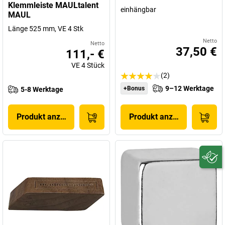
Klemmleiste MAULtalent
einhängbar
MAUL
Länge 525 mm, VE 4 Stk
Netto
Netto
37,50 €
111,- €
VE
4
Stück
(2)
9–12 Werktage
+Bonus
5-8 Werktage
Produkt anzeigen
Produkt anzeigen