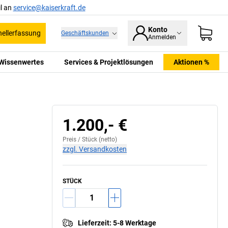
l an
service@kaiserkraft.de
Konto
ellerfassung
Geschäftskunden
Anmelden
Wissenwertes
Services & Projektlösungen
Aktionen %
1.200,- €
Preis /
Stück
(netto)
zzgl. Versandkosten
STÜCK
Lieferzeit
:
5-8 Werktage