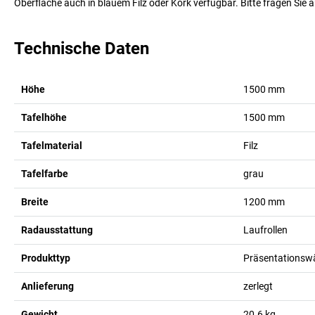
Oberfläche auch in blauem Filz oder Kork verfügbar. Bitte fragen Sie a
Technische Daten
Höhe
1500
mm
Tafelhöhe
1500
mm
Tafelmaterial
Filz
Tafelfarbe
grau
Breite
1200
mm
Radausstattung
Laufrollen
Produkttyp
Präsentationsw
Anlieferung
zerlegt
Gewicht
20.6
kg