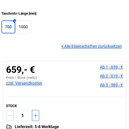
Tauchrohr-Länge
[
mm
]
700
1000
×
Alle Eigenschaften zurücksetzen
659,- €
Ab
1
-
659,- €
Ab
2
-
619,- €
Preis /
Stück
(netto)
zzgl. Versandkosten
Ab
5
-
589,- €
STÜCK
Lieferzeit
:
5-8 Werktage