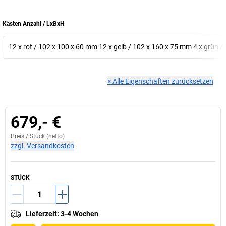
Kästen Anzahl / LxBxH
12 x rot / 102 x 100 x 60 mm 12 x gelb / 102 x 160 x 75 mm 4 x grün 
×
Alle Eigenschaften zurücksetzen
679,- €
Preis /
Stück
(netto)
zzgl. Versandkosten
STÜCK
Lieferzeit
:
3-4 Wochen