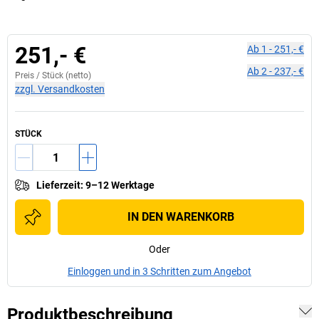
251,- €
Ab
1
-
251,- €
Ab
2
-
237,- €
Preis /
Stück
(netto)
zzgl. Versandkosten
STÜCK
Lieferzeit
:
9–12 Werktage
IN DEN WARENKORB
Oder
Einloggen und in 3 Schritten zum Angebot
Produktbeschreibung