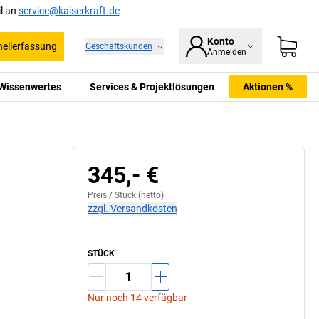
l an
service@kaiserkraft.de
Konto
ellerfassung
Geschäftskunden
Anmelden
Wissenwertes
Services & Projektlösungen
Aktionen %
345,- €
Preis /
Stück
(netto)
zzgl. Versandkosten
STÜCK
Nur noch 14 verfügbar