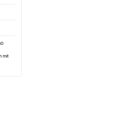
SO
h mit