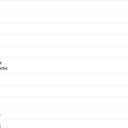
e
iche
n
n