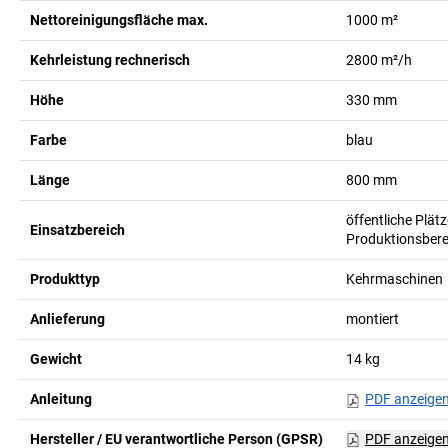
Nettoreinigungsfläche max.
1000
m²
Kehrleistung rechnerisch
2800
m²/h
Höhe
330
mm
Farbe
blau
Länge
800
mm
öffentliche Plätz
Einsatzbereich
Produktionsbere
Produkttyp
Kehrmaschinen
Anlieferung
montiert
Gewicht
14
kg
Anleitung
PDF anzeige
Hersteller / EU verantwortliche Person (GPSR)
PDF anzeige