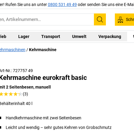
er! Rufen Sie uns an unter
0800 531 49 49
oder senden Sie uns eine E-Mai
Schn
Suchen
rieb
Lager
Transport
Umwelt
Verpackung
ehrmaschinen
Kehrmaschine
Art-Nr.: 727757 49
Kehrmaschine eurokraft basic
mit 2 Seitenbesen, manuell
(3)
Behälterinhalt 40 l
Handkehrmaschine mit zwei Seitenbesen
Leicht und wendig – sehr gutes Kehren von Grobschmutz